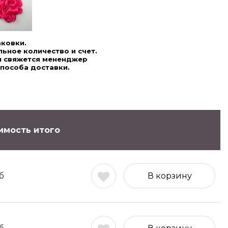
аковки.
ьное количество и счет.
ми свяжется мененджер
способа доставки.
имость итого
б
В корзину