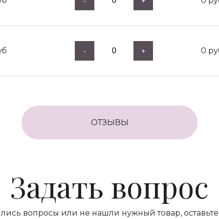
уб
0
ру
-
+
уб
0
ру
-
+
ОТЗЫВЫ
Задать вопрос
ились вопросы или не нашли нужный товар, оставьте 