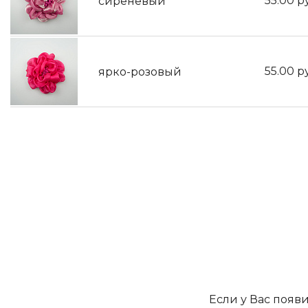
55.00
р
сиреневый
55.00
р
ярко-розовый
Если у Вас появ