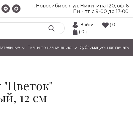
г. Новосибирск, ул. Никитина 120, оф. 6
Пн - пт: с 9-00 до 17-00
Войти
( 0 )
( 0 )
лательные
Ткани по назначению
Сублимационная печать
 "Цветок"
ый, 12 см