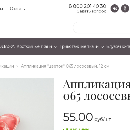
8 800 201 40 30
ты
Отзывы
Задать вопрос
ОДАЖА
Костюмные ткани
Трикотажные ткани
Блузочно-п
икации
аппликация "цветок" 065 лососевый, 12 см
>
Аппликация
065 лососев
55.00
руб/
шт
В наличии