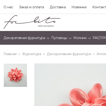
О нас
Заказ и оплата
Доставка
Новинки
Контак
Декоративная фурнитура
Пуговицы
Молнии
РАСПР
Главная
Фурнитура
Декоративная фурнитура
Аппл
>
>
>