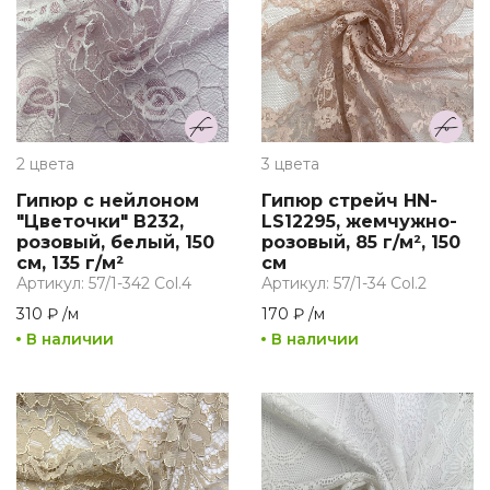
2 цвета
3 цвета
Гипюр с нейлоном
Гипюр стрейч HN-
"Цветочки" B232,
LS12295, жемчужно-
розовый, белый, 150
розовый, 85 г/м², 150
см, 135 г/м²
см
Артикул: 57/1-342 Col.4
Артикул: 57/1-34 Col.2
310 ₽
/
м
170 ₽
/
м
В наличии
В наличии