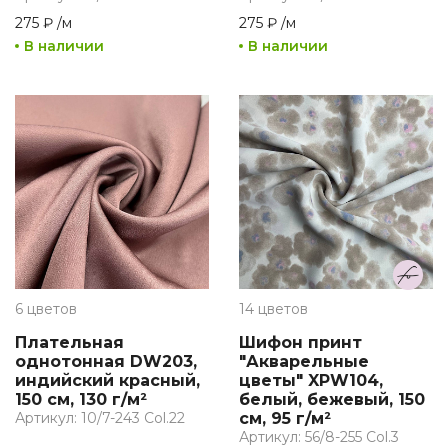
275 ₽
/
м
275 ₽
/
м
В наличии
В наличии
6 цветов
14 цветов
Плательная
Шифон принт
однотонная DW203,
"Акварельные
индийский красный,
цветы" XPW104,
150 см, 130 г/м²
белый, бежевый, 150
Артикул: 10/7-243 Col.22
см, 95 г/м²
Артикул: 56/8-255 Col.3