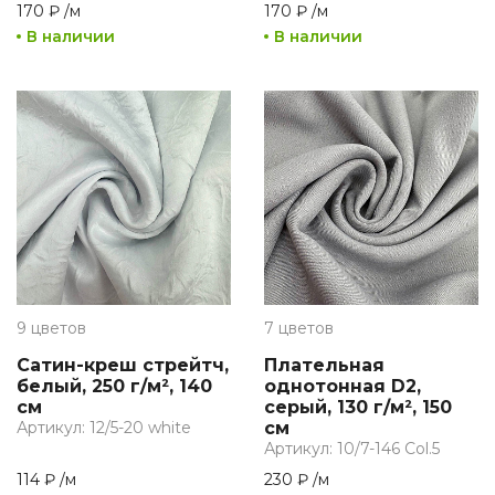
170 ₽
/
м
170 ₽
/
м
В наличии
В наличии
9 цветов
7 цветов
Сатин-креш стрейтч,
Плательная
белый, 250 г/м², 140
однотонная D2,
см
серый, 130 г/м², 150
Артикул: 12/5-20 white
см
Артикул: 10/7-146 Col.5
114 ₽
/
м
230 ₽
/
м