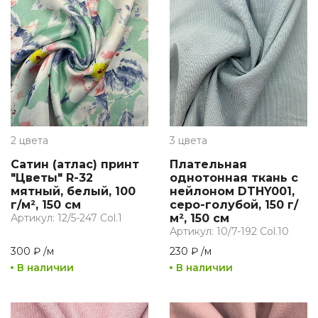
2 цвета
3 цвета
Сатин (атлас) принт
Плательная
"Цветы" R-32
однотонная ткань с
мятный, белый, 100
нейлоном DTHY001,
г/м², 150 см
серо-голубой, 150 г/
Артикул: 12/5-247 Col.1
м², 150 см
Артикул: 10/7-192 Col.10
300 ₽
/
м
230 ₽
/
м
В наличии
В наличии