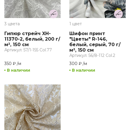
3 цвета
1 цвет
Гипюр стрейч XH-
Шифон принт
11370-2, белый, 200 г/
"Цветы" R-146,
м², 150 см
белый, серый, 70 г/
Артикул: 57/1-155 Col.77
м², 150 см
Артикул: 56/8-112 Col.2
350 ₽
/
м
300 ₽
/
м
В наличии
В наличии