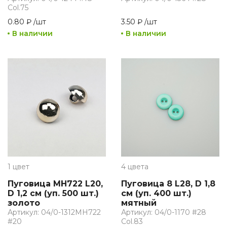
Сol.75
0.80 ₽
/
шт
3.50 ₽
/
шт
В наличии
В наличии
1 цвет
4 цвета
Пуговица MH722 L20,
Пуговица 8 L28, D 1,8
D 1,2 см (уп. 500 шт.)
см (уп. 400 шт.)
золото
мятный
Артикул: 04/0-1312MH722
Артикул: 04/0-1170 #28
#20
Col.83