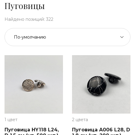
пуговицы
Найдено позиций:
322
1 цвет
2 цвета
Пуговица HY118 L24,
Пуговица A006 L28, D