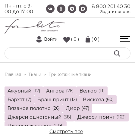
Пн - пт: с 9-
8 800 201 40 30
00 до 17-00
Задать вопрос
Войти
( 0 )
( 0 )
Главная
Ткани
трикотажные ткани
>
>
Ажурный
(12)
Ангора
(26)
Велюр
(11)
Бархат
(7)
Браш принт
(12)
Вискоза
(60)
Вязаное полотно
(26)
Диор
(47)
Джерси однотонный
(58)
Джерси принт
(163)
Джерси жаккард
(178)
Смотреть все
Замша трикотажная
(20)