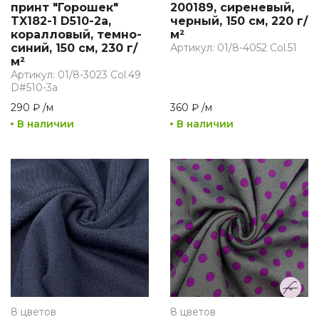
принт "Горошек"
200189, сиреневый,
TX182-1 D510-2а,
черный, 150 см, 220 г/
коралловый, темно-
м²
синий, 150 см, 230 г/
Артикул: 01/8-4052 Col.51
м²
Артикул: 01/8-3023 Col.49
D#510-3а
290 ₽
/
м
360 ₽
/
м
В наличии
В наличии
8 цветов
8 цветов