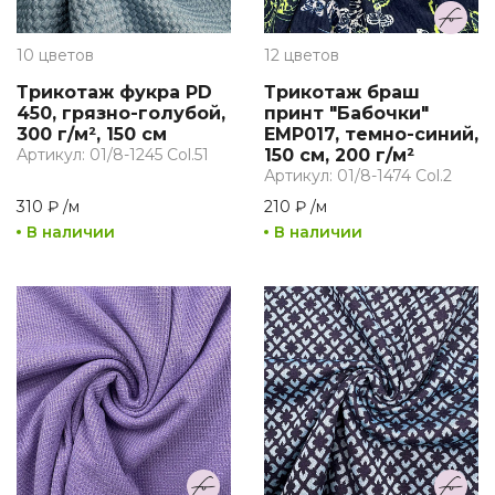
10 цветов
12 цветов
Трикотаж фукра PD
Трикотаж браш
450, грязно-голубой,
принт "Бабочки"
300 г/м², 150 см
EMP017, темно-синий,
Артикул: 01/8-1245 Col.51
150 см, 200 г/м²
Артикул: 01/8-1474 Col.2
310 ₽
/
м
210 ₽
/
м
В наличии
В наличии