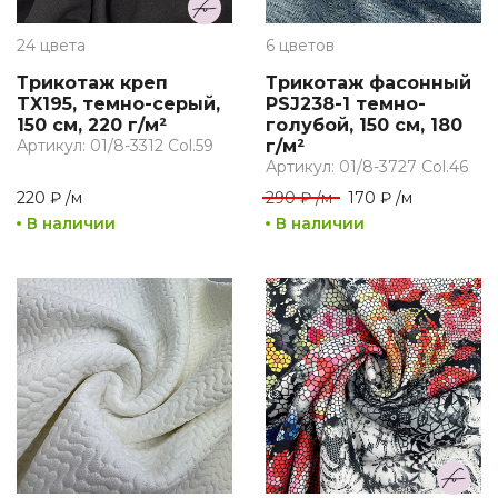
24 цвета
6 цветов
Трикотаж креп
Трикотаж фасонный
TX195, темно-серый,
PSJ238-1 темно-
150 см, 220 г/м²
голубой, 150 см, 180
Артикул: 01/8-3312 Col.59
г/м²
Артикул: 01/8-3727 Col.46
220 ₽
/
м
290 ₽
/
м
170 ₽
/
м
В наличии
В наличии