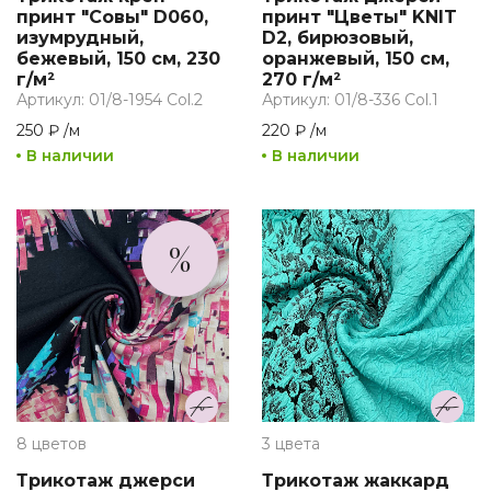
принт "Совы" D060,
принт "Цветы" KNIT
изумрудный,
D2, бирюзовый,
бежевый, 150 см, 230
оранжевый, 150 см,
г/м²
270 г/м²
Артикул: 01/8-1954 Col.2
Артикул: 01/8-336 Col.1
250 ₽
/
м
220 ₽
/
м
В наличии
В наличии
%
8 цветов
3 цвета
Трикотаж джерси
Трикотаж жаккард