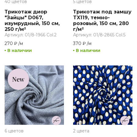
40 цветов
5 цветов
Трикотаж диор
Трикотаж под замшу
"Зайцы" D067,
TX119, темно-
изумрудный, 150 см,
розовый, 150 см, 280
250 г/м²
г/м²
Артикул: 01/8-1966 Col.2
Артикул: 01/8-2865 Col.5
270 ₽
/
м
370 ₽
/
м
В наличии
В наличии
New
6 цветов
2 цвета