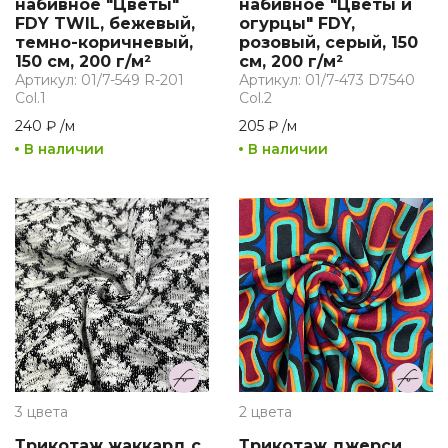
набивное "Цветы"
набивное "Цветы и
FDY TWIL, бежевый,
огурцы" FDY,
темно-коричневый,
розовый, серый, 150
150 см, 200 г/м²
см, 200 г/м²
Артикул: 01/7-549 R-201
Артикул: 01/7-473 D7540
Col.1
Col.2
240 ₽
/
м
205 ₽
/
м
В наличии
В наличии
3 цвета
2 цвета
Трикотаж жаккард с
Трикотаж джерси