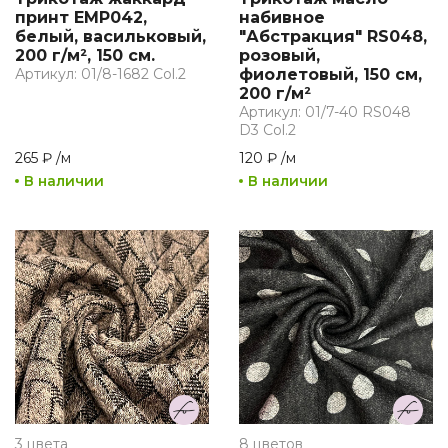
принт EMP042,
набивное
белый, васильковый,
"Абстракция" RS048,
200 г/м², 150 см.
розовый,
Артикул: 01/8-1682 Col.2
фиолетовый, 150 см,
200 г/м²
Артикул: 01/7-40 RS048
D3 Col.2
265 ₽
/
м
120 ₽
/
м
В наличии
В наличии
3 цвета
8 цветов