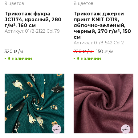
9 цветов
8 цветов
Трикотаж фукра
Трикотаж джерси
JC1174, красный, 280
принт KNIT D119,
г/м², 160 см
яблочно-зеленый,
Артикул: 01/8-2122 Col.79
черный, 270 г/м², 150
см
Артикул: 01/8-542 Col.2
320 ₽
/
м
220 ₽
/
м
150 ₽
/
м
В наличии
В наличии