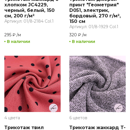
хлопком JC4229,
принт "Геометрия"
черный, белый, 150
D051, электрик,
см, 200 г/м²
бордовый, 270 г/м²,
Артикул: 01/8-2184 Col.1
150 см
Артикул: 01/8-1929 Col.1
295 ₽
/
м
320 ₽
/
м
В наличии
В наличии
4 цвета
6 цветов
Трикотаж твил
Трикотаж жаккард T-