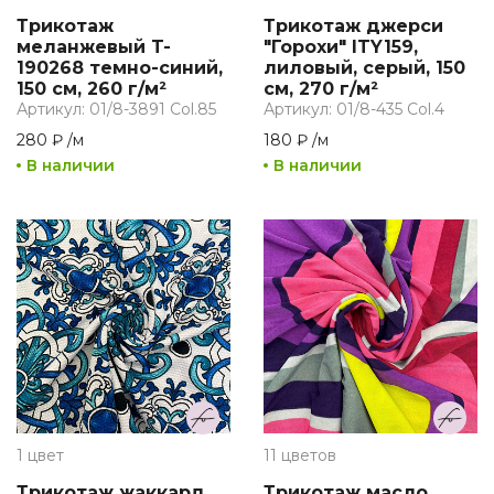
Трикотаж
Трикотаж джерси
меланжевый T-
"Горохи" ITY159,
190268 темно-синий,
лиловый, серый, 150
150 см, 260 г/м²
см, 270 г/м²
Артикул: 01/8-3891 Col.85
Артикул: 01/8-435 Col.4
280 ₽
/
м
180 ₽
/
м
В наличии
В наличии
1 цвет
11 цветов
Трикотаж жаккард
Трикотаж масло