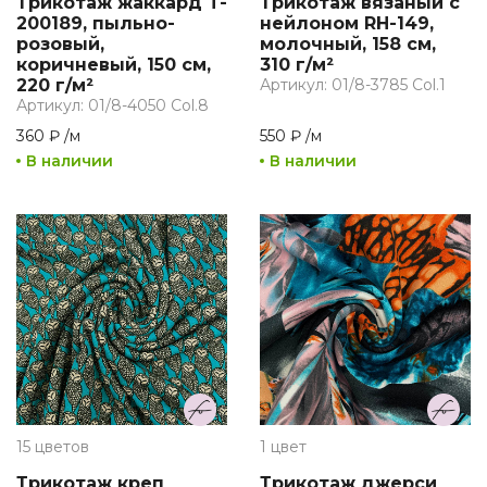
Трикотаж жаккард T-
Трикотаж вязаный с
200189, пыльно-
нейлоном RH-149,
розовый,
молочный, 158 см,
коричневый, 150 см,
310 г/м²
220 г/м²
Артикул: 01/8-3785 Col.1
Артикул: 01/8-4050 Col.8
360 ₽
/
м
550 ₽
/
м
В наличии
В наличии
15 цветов
1 цвет
Трикотаж креп
Трикотаж джерси