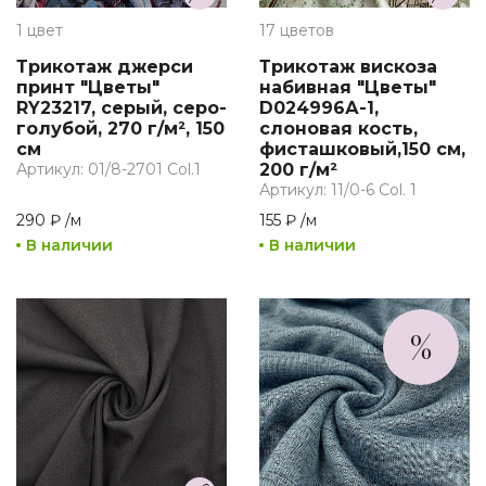
1 цвет
17 цветов
Трикотаж джерси
Трикотаж вискоза
принт "Цветы"
набивная "Цветы"
RY23217, серый, серо-
D024996А-1,
голубой, 270 г/м², 150
слоновая кость,
см
фисташковый,150 см,
Артикул: 01/8-2701 Col.1
200 г/м²
Артикул: 11/0-6 Col. 1
290 ₽
/
м
155 ₽
/
м
В наличии
В наличии
%