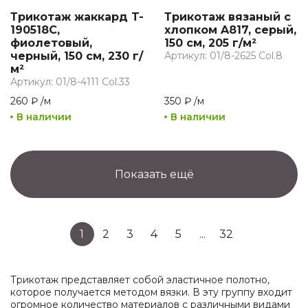
Трикотаж жаккард T-
Трикотаж вязаный с
190518C,
хлопком A817, серый,
фиолетовый,
150 см, 205 г/м²
черный, 150 см, 230 г/
Артикул: 01/8-2625 Col.8
м²
Артикул: 01/8-4111 Col.33
260 ₽
/
м
350 ₽
/
м
В наличии
В наличии
Показать ещё
1
2
3
4
5
...
32
Трикотаж представляет собой эластичное полотно,
которое получается методом вязки. В эту группу входит
огромное количество материалов с различными видами