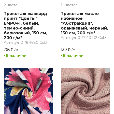
2 цвета
11 цветов
Трикотаж жаккард
Трикотаж масло
принт "Цветы"
набивное
EMP041, белый,
"Абстракция",
темно-синий,
оранжевый, черный,
бирюзовый, 150 см,
150 см, 200 г/м²
200 г/м²
Артикул: 01/7-40 D2 Col.3
Артикул: 01/8-1680 Col.1
265 ₽
/
м
130 ₽
/
м
В наличии
В наличии