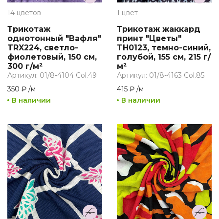
14 цветов
1 цвет
Трикотаж
Трикотаж жаккард
однотонный "Вафля"
принт "Цветы"
TRX224, светло-
TH0123, темно-синий,
фиолетовый, 150 см,
голубой, 155 см, 215 г/
300 г/м²
м²
Артикул: 01/8-4104 Col.49
Артикул: 01/8-4163 Col.85
350 ₽
/
м
415 ₽
/
м
В наличии
В наличии