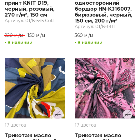
принт KNIT D19,
односторонний
черный, розовый,
бордюр HN-KJ16007,
270 г/м², 150 см
бирюзовый, черный,
Артикул: 01/8-545 Col.1
150 см, 200 г/м²
Артикул: 01/8-1911
220 ₽
/
м
150 ₽
/
м
360 ₽
/
м
В наличии
В наличии
17 цветов
17 цветов
Трикотаж масло
Трикотаж масло