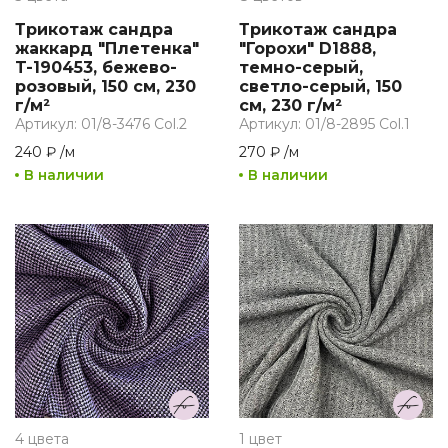
Трикотаж сандра
Трикотаж сандра
жаккард "Плетенка"
"Горохи" D1888,
T-190453, бежево-
темно-серый,
розовый, 150 см, 230
светло-серый, 150
г/м²
см, 230 г/м²
Артикул: 01/8-3476 Col.2
Артикул: 01/8-2895 Col.1
240 ₽
/
м
270 ₽
/
м
В наличии
В наличии
4 цвета
1 цвет