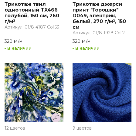
Трикотаж твил
Трикотаж джерси
однотонный TX466
принт "Горошки"
голубой, 150 см, 260
D049, электрик,
г/м²
белый, 270 г/м², 150
Артикул: 01/8-4187 Col.53
см
Артикул: 01/8-1928 Col.2
320 ₽
/
м
320 ₽
/
м
В наличии
В наличии
12 цветов
9 цветов