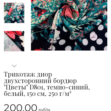
Трикотаж диор
двухсторонний бордюр
"Цветы" D801, темно-синий,
белый, 150 см, 250 г/м²
200.00
руб/
м