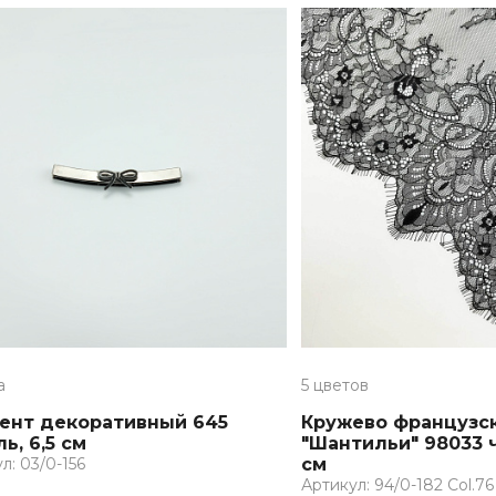
а
5 цветов
ент декоративный 645
Кружево французс
ь, 6,5 см
"Шантильи" 98033 
л: 03/0-156
см
Артикул: 94/0-182 Col.76