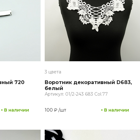
3 цвета
вный 720
Воротник декоративный D683,
белый
Артикул: 01/2-243 683 Col.77
В наличии
100 ₽
/
шт
В наличии