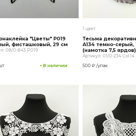
1 цвет
онаклейка "Цветы" P019
Тесьма декоративн
ный, фисташковый, 29 см
A134 темно-серый, 
л: 08/0-843 P019
(намотка 7,5 ярдов)
Артикул: 01/0-234 Col.14
шт
В наличии
500 ₽
/
упак