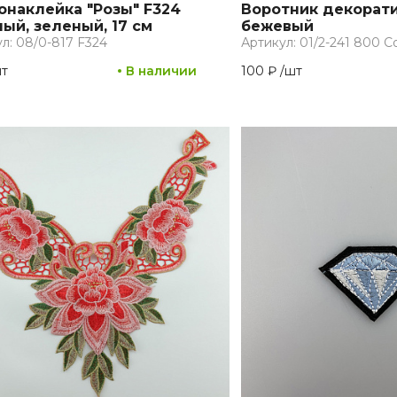
онаклейка "Розы" F324
Воротник декорати
ый, зеленый, 17 см
бежевый
л: 08/0-817 F324
Артикул: 01/2-241 800 Co
т
В наличии
100 ₽
/
шт