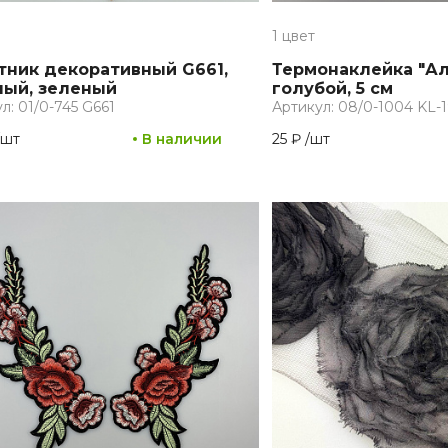
1 цвет
тник декоративный G661,
Термонаклейка "Ал
ный, зеленый
голубой, 5 см
л: 01/0-745 G661
Артикул: 08/0-1004 KL-
шт
В наличии
25 ₽
/
шт