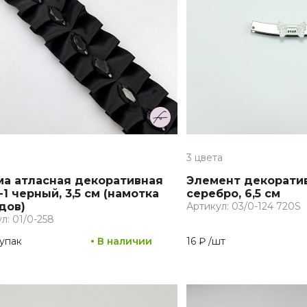
3 цвета
ма атласная декоративная
Элемент декорати
-1 черный, 3,5 см (намотка
серебро, 6,5 см
дов)
Артикул: 03/0-124 720S
л: 01/0-258
упак
В наличии
16 ₽
/
шт