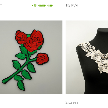
т
В наличии
115 ₽
/
м
2 цвета