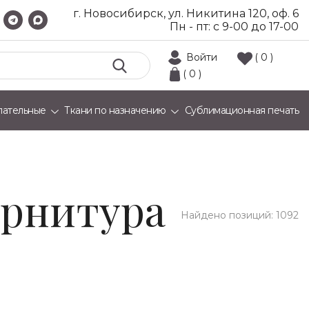
г. Новосибирск, ул. Никитина 120, оф. 6
Пн - пт: с 9-00 до 17-00
Войти
( 0 )
( 0 )
лательные
Ткани по назначению
Сублимационная печать
урнитура
Найдено позиций:
1092