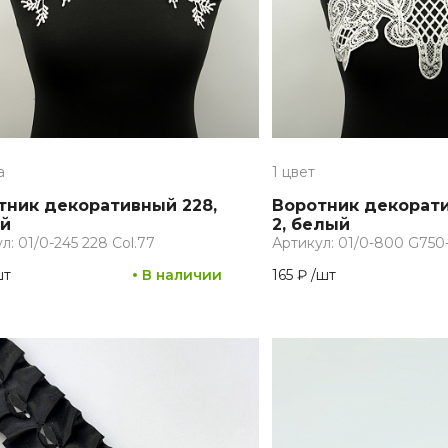
а
1 цвет
тник декоративный 228,
Воротник декорат
й
2, белый
л: 01/0-245 228 Col.77
Артикул: 01/0-800 G750
шт
В наличии
165 ₽
/
шт