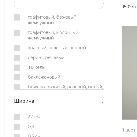
15 ₽
/
ш
графитовый, бежевый,
жемчужный
графитовый, молочный,
жемчужный
красный, зеленый, черный
серо-сиреневый
никель
баклажановый
бежево-розовый, розовый, белый,
голубой, серый
Ширина
бежевый
бежевый, золото
27 см.
бежевый, коричневый, желтый
0,3
1 цвет
бежевый, серебро
0,5 см.