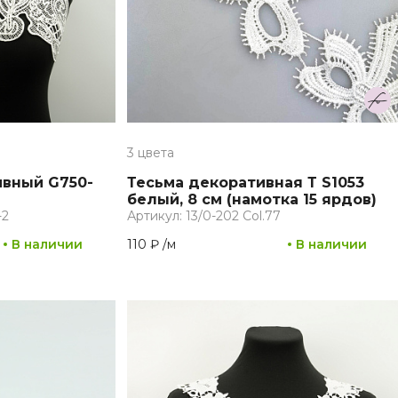
3 цвета
ивный G750-
Тесьма декоративная Т S1053
белый, 8 см (намотка 15 ярдов)
-2
Артикул: 13/0-202 Col.77
В наличии
110 ₽
/
м
В наличии