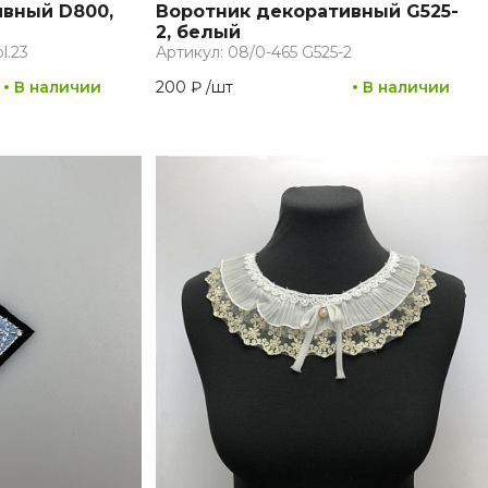
вный D800,
Воротник декоративный G525-
2, белый
l.23
Артикул: 08/0-465 G525-2
В наличии
200 ₽
/
шт
В наличии