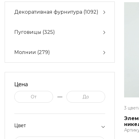
Декоративная фурнитура
(1092)
Пуговицы
(325)
Молнии
(279)
Цена
3 цвет
Элем
никел
Цвет
Артику