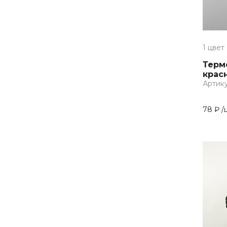
белый, желтый, фиолетовый,
19 см.
зеленый
19,3 см.
белый, черный, серый
2 см.
1 цвет
бирюза, белый, черный, красный
2,2 см
Терм
бирюзовый
крас
2,2 см.
Артику
бордовый
2,3 см.
бордовый, бежевый, черный
78 ₽
/
2,4 см.
бронза, золото
2,5 см.
бронза, серебро
2,6 см.
бронзовый
2,7 см
васаби, серо-зеленый, серебро
2,7 см.
вишневый, бежевый, желтый
2,9 см.
голубой, бежевый, коричневый
2.3 см.
голубой, белый, серебро
20 см.