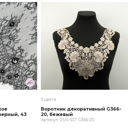
3 цвета
кое
Воротник декоративный G366-
черный, 43
20, бежевый
Артикул: 01/0-537 G366-20