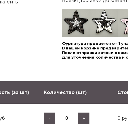
Время доставки до клиента,
иклеить
Фурнитура продается от 1 уп
В вашей корзине предварител
После отправки заявки с ва
для уточнения количества и 
сть (за шт)
Количество (шт)
Сто
уб
0
ру
-
+