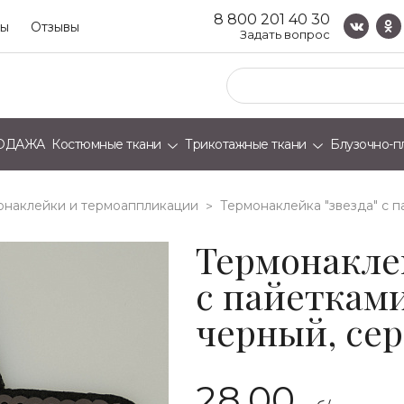
8 800 201 40 30
ты
Отзывы
Задать вопрос
ОДАЖА
Костюмные ткани
Трикотажные ткани
Блузочно-п
онаклейки и термоаппликации
термонаклейка "звезда" с п
>
Термонаклей
с пайетками
черный, сере
28.00