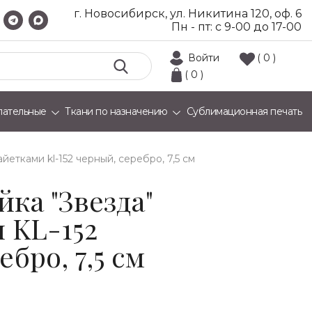
г. Новосибирск, ул. Никитина 120, оф. 6
Пн - пт: с 9-00 до 17-00
Войти
( 0 )
( 0 )
лательные
Ткани по назначению
Сублимационная печать
айетками kl-152 черный, серебро, 7,5 см
ка "Звезда"
 KL-152
бро, 7,5 см