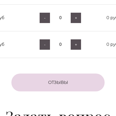
уб
0
ру
-
+
уб
0
ру
-
+
ОТЗЫВЫ