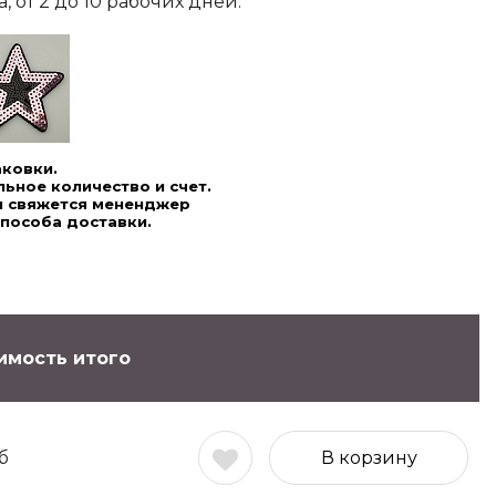
 от 2 до 10 рабочих дней.
аковки.
ьное количество и счет.
ми свяжется мененджер
способа доставки.
имость итого
б
В корзину