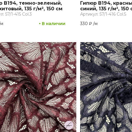
р B194, темно-зеленый,
Гипюр B194, красны
итовый, 135 г/м², 150 см
синий, 135 г/м², 150 
: 57/1-415 Col.3
Артикул: 57/1-416 Col.5
/
м
В наличии
330 ₽
/
м