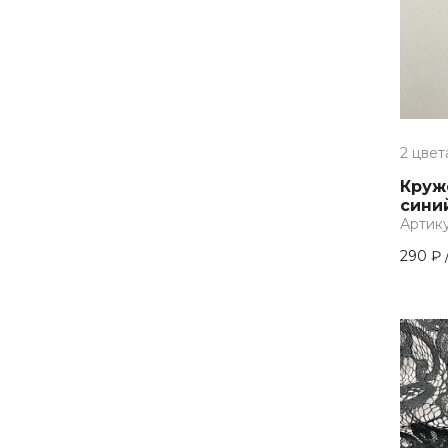
пыльно- розовый
розовый
розовый, белый
розовый, лиловый, белый
2 цвет
светло-бежевый
Круж
светло-коричневый, белый, алый
синий
серо-голубой, бежевый, пыльно-
Артику
розовый
290 ₽
серый
серый, белый, молочный
серый, желтый
серый, пыльно-розовый
серый, пыльно-розовый, золотой,
серо-голубой
серый, серебро