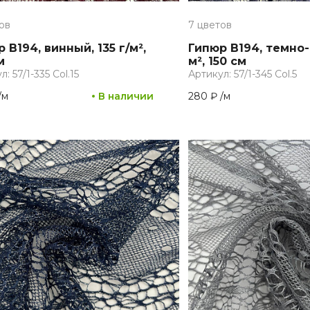
ов
7 цветов
 B194, винный, 135 г/м²,
Гипюр B194, темно-с
м
м², 150 см
: 57/1-335 Col.15
Артикул: 57/1-345 Col.5
/
м
В наличии
280 ₽
/
м