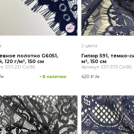
а
2 цвета
евное полотно G6051,
Гипюр 591, темно-си
, 120 г/м², 150 см
м², 150 см
л: 57/1-231 Col.85
Артикул: 57/1-373 Col.85
/
м
В наличии
420 ₽
/
м