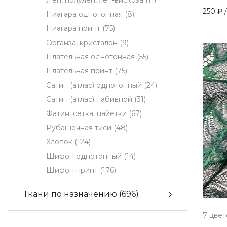
Лен, полулен, лен-вискоза
(11)
250 ₽
/
Ниагара однотонная
(8)
Ниагара принт
(75)
Органза, кристалон
(9)
Плательная однотонная
(55)
Плательная принт
(75)
Сатин (атлас) однотонный
(24)
Сатин (атлас) набивной
(31)
Фатин, сетка, пайетки
(67)
Рубашечная тиси
(48)
Хлопок
(124)
Шифон однотонный
(14)
Шифон принт
(176)
Ткани по назначению
(696)
7 цвет