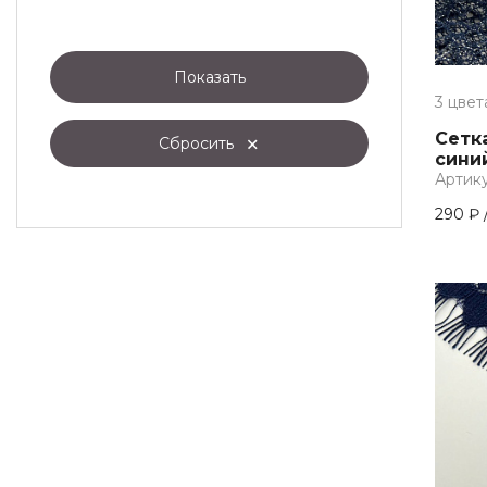
красный
красный, темно-синий
лососевый
Показать
3 цвет
медный
Сетк
мокко
Сбросить
синий
молочный
Артику
мятный
290 ₽
мятный, белый, светло-
коралловый
мятный, васильковый, белый
мятный, голубой, светло-
коралловый
персиково-бежевый
песочный, сиреневый,
персиковый
пурпурный