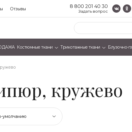
8 800 201 40 30
ты
Отзывы
Задать вопрос
ОДАЖА
Костюмные ткани
Трикотажные ткани
Блузочно-п
кружево
гипюр, кружево