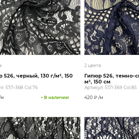
а
2 цвета
 526, черный, 130 г/м², 150
Гипюр 526, темно-си
м², 150 см
л: 57/1-368 Col.76
Артикул: 57/1-369 Col.85
/
м
В наличии
420 ₽
/
м