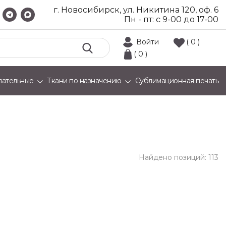
г. Новосибирск, ул. Никитина 120, оф. 6
Пн - пт: с 9-00 до 17-00
Войти
( 0 )
( 0 )
лательные
Ткани по назначению
Сублимационная печать
Найдено позиций:
113