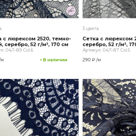
а
3 цвета
а с люрексом 2520, темно-
Сетка с люрексом 2
, серебро, 52 г/м², 170 см
серебро, 52 г/м², 17
л: 04/1-89 Col.6
Артикул: 04/1-87 Col.5
/
м
В наличии
290 ₽
/
м