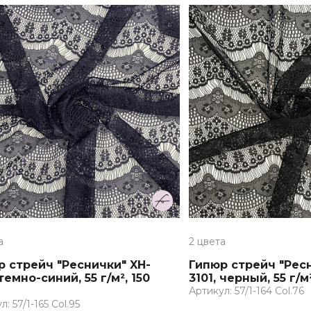
а
2 цвета
р стрейч "Реснички" XH-
Гипюр стрейч "Рес
 темно-синий, 55 г/м², 150
3101, черный, 55 г/м
Артикул: 57/1-164 Col.76
: 57/1-165 Col.95