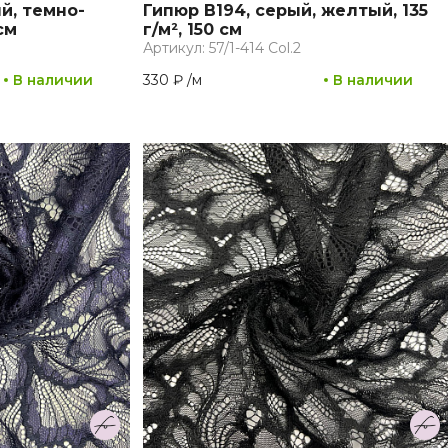
й, темно-
Гипюр B194, серый, желтый, 135
см
г/м², 150 см
Артикул: 57/1-414 Col.2
В наличии
330 ₽
/
м
В наличии