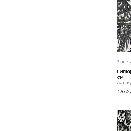
синий
синий, золотой, бежево-золотой
сиреневый, мятный, персиковый
темно-бордовый
темно-зеленый
темно-зеленый, малахитовый
2 цвет
темно-коричневый, бежевый
Гипюр
темно-лиловый
см
Артику
темно-синий
420 ₽
темно-синий, джинсовый, темный
хаки
темно-синий, красный, темно-
зеленый
темно-синий, серебро