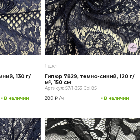
1 цвет
ний, 130 г/
Гипюр 7829, темно-синий, 120 г/
м², 150 см
Артикул: 57/1-353 Col.85
В наличии
280 ₽
/
м
В наличии