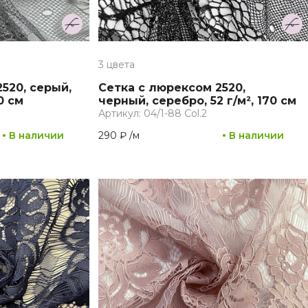
3 цвета
520, серый,
Сетка с люрексом 2520,
0 см
черный, серебро, 52 г/м², 170 см
Артикул: 04/1-88 Col.2
В наличии
290 ₽
/
м
В наличии