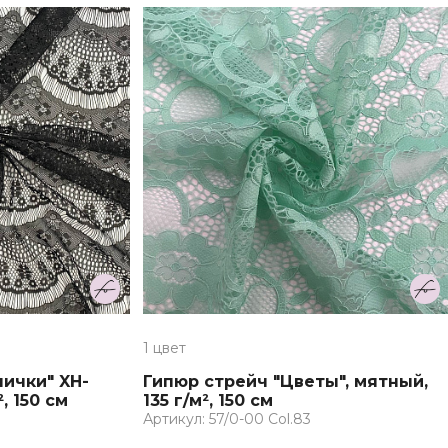
1 цвет
нички" XH-
Гипюр стрейч "Цветы", мятный,
², 150 см
135 г/м², 150 см
Артикул: 57/0-00 Col.83