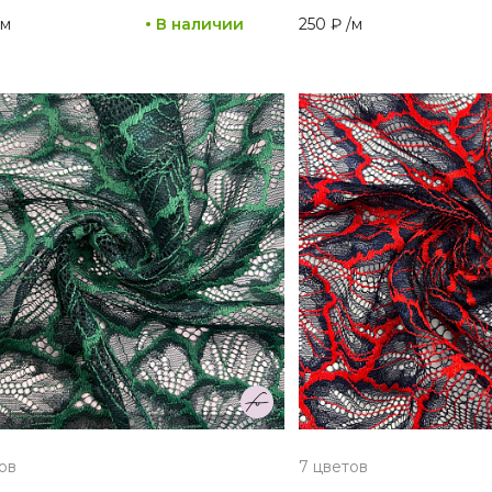
м
В наличии
250 ₽
/
м
ов
7 цветов