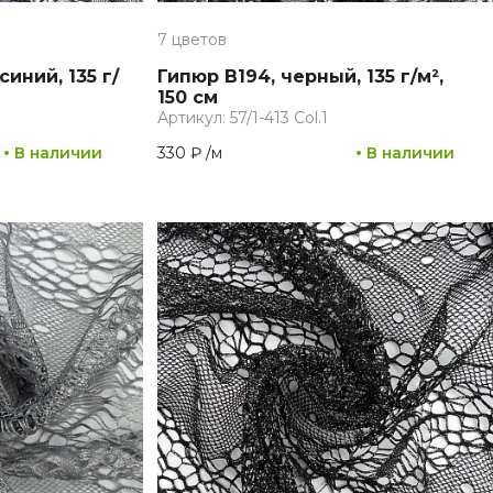
7 цветов
иний, 135 г/
Гипюр B194, черный, 135 г/м²,
150 см
Артикул: 57/1-413 Col.1
В наличии
330 ₽
/
м
В наличии