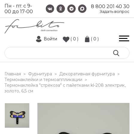
Пн - пт: с 9-
8 800 201 40 30
00 до 17-00
Задать вопрос
Войти
( 0 )
( 0 )
Главная
Фурнитура
Декоративная фурнитура
>
>
>
Термонаклейки и термоаппликации
>
термонаклейка "стрекоза" с пайетками kl-208 электрик,
золото, 6,5 см