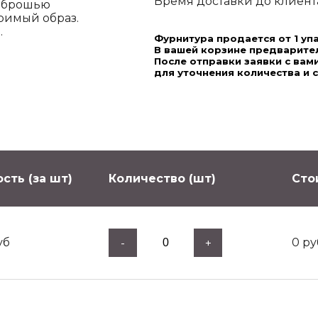
Время доставки до клиента,
й брошью
римый образ.
.
Фурнитура продается от 1 уп
В вашей корзине предварител
После отправки заявки с ва
для уточнения количества и 
сть (за шт)
Количество (шт)
Сто
уб
0
ру
-
+