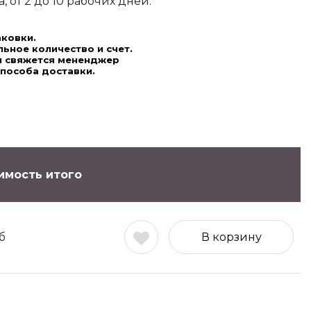
 от 2 до 10 рабочих дней.
аковки.
ьное количество и счет.
ми свяжется мененджер
способа доставки.
имость итого
б
В корзину