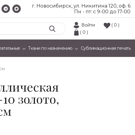
г. Новосибирск, ул. Никитина 120, оф. 6
Пн - пт: с 9-00 до 17-00
Войти
( 0 )
( 0 )
лательные
Ткани по назначению
Сублимационная печать
 см
ллическая
-10 золото,
см