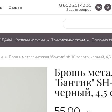
8 800 201 40 30
ты
Отзывы
Задать вопрос
ОДАЖА
Костюмные ткани
Трикотажные ткани
Блузочно-п
ши
брошь металлическая "бантик" sh-10 золото, черный, 4,5
>
Брошь мета
"Бантик" SH
черный, 4,5 
55.00