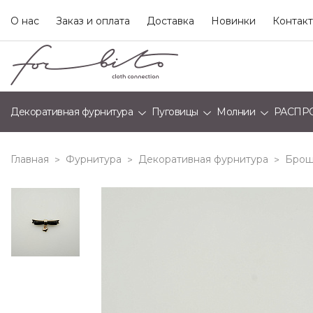
О нас
Заказ и оплата
Доставка
Новинки
Контак
Декоративная фурнитура
Пуговицы
Молнии
РАСПР
Главная
Фурнитура
Декоративная фурнитура
Бро
>
>
>