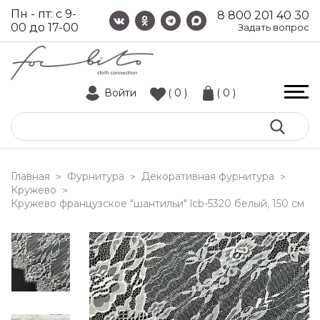
Пн - пт: с 9-
8 800 201 40 30
00 до 17-00
Задать вопрос
Войти
( 0 )
( 0 )
Главная
Фурнитура
Декоративная фурнитура
>
>
>
Кружево
>
кружево французское "шантильи" lcb-5320 белый, 150 см