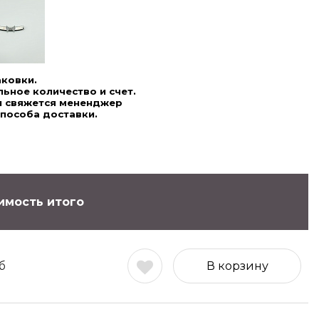
аковки.
ьное количество и счет.
ми свяжется мененджер
способа доставки.
имость итого
б
В корзину