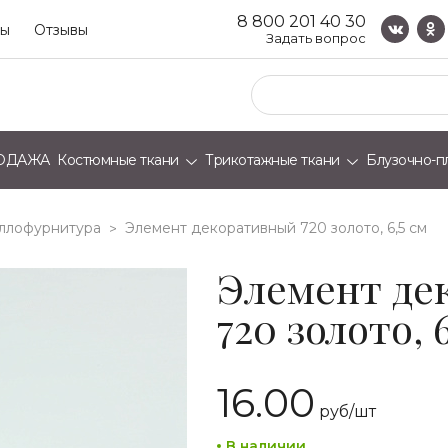
8 800 201 40 30
ты
Отзывы
Задать вопрос
ОДАЖА
Костюмные ткани
Трикотажные ткани
Блузочно-п
ллофурнитура
элемент декоративный 720 золото, 6,5 см
>
Элемент де
720 золото, 
16.00
руб/
шт
В наличии