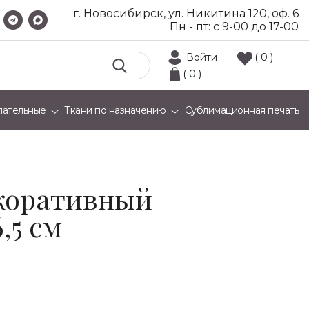
г. Новосибирск, ул. Никитина 120, оф. 6
Пн - пт: с 9-00 до 17-00
Войти
( 0 )
( 0 )
лательные
Ткани по назначению
Сублимационная печать
коративный
6,5 см