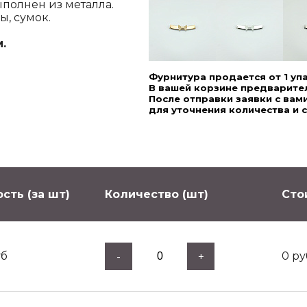
полнен из металла.
, сумок.
.
Фурнитура продается от 1 уп
В вашей корзине предварител
После отправки заявки с ва
для уточнения количества и 
сть (за шт)
Количество (шт)
Сто
б
0
ру
-
+