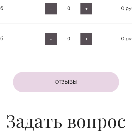
б
0
ру
-
+
б
0
ру
-
+
ОТЗЫВЫ
Задать вопрос