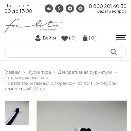
Пн - пт: с 9-
8 800 201 40 30
00 до 17-00
Задать вопрос
Войти
( 0 )
( 0 )
Главная
Фурнитура
Декоративная фурнитура
>
>
>
Подвязы, манжеты
>
подвяз трикотажный с люрексом r33 грязно-голубой,
темно-синий, 2,5 см