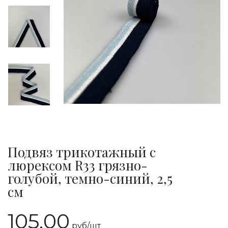
Подвяз трикотажный с
люрексом R33 грязно-
голубой, темно-синий, 2,5
см
105.00
руб/
шт