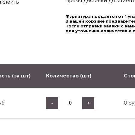
Время доставки до клиента,
иклеить
Фурнитура продается от 1 уп
В вашей корзине предварител
После отправки заявки с ва
для уточнения количества и 
сть (за шт)
Количество (шт)
Сто
уб
0
ру
-
+