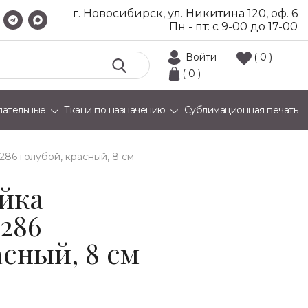
г. Новосибирск, ул. Никитина 120, оф. 6
Пн - пт: с 9-00 до 17-00
Войти
( 0 )
( 0 )
лательные
Ткани по назначению
Сублимационная печать
286 голубой, красный, 8 см
йка
P286
асный, 8 см