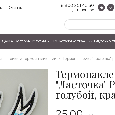
8 800 201 40 30
ты
Отзывы
Задать вопрос
ОДАЖА
Костюмные ткани
Трикотажные ткани
Блузочно-п
онаклейки и термоаппликации
термонаклейка "ласточка" p
>
Термонакле
"Ласточка" 
голубой, кр
25.00