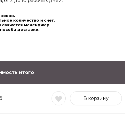
 от 2 до 10 рабочих дней.
аковки.
ьное количество и счет.
ми свяжется мененджер
способа доставки.
имость итого
б
В корзину