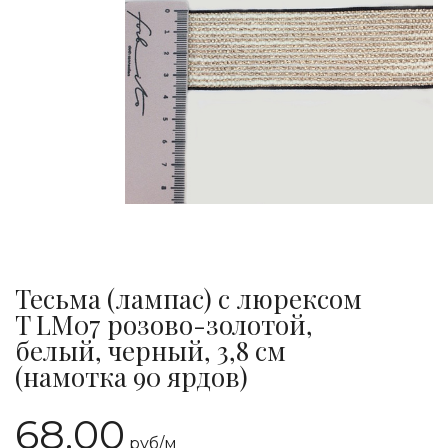
Тесьма (лампас) с люрексом
T LM07 розово-золотой,
белый, черный, 3,8 см
(намотка 90 ярдов)
68.00
руб/
м