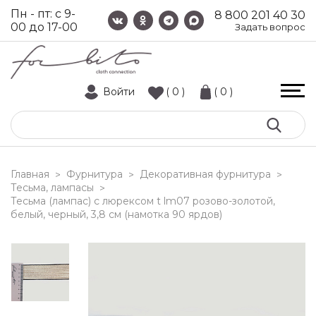
Пн - пт: с 9-
8 800 201 40 30
00 до 17-00
Задать вопрос
Войти
( 0 )
( 0 )
Главная
Фурнитура
Декоративная фурнитура
>
>
>
Тесьма, лампасы
>
тесьма (лампас) с люрексом t lm07 розово-золотой,
белый, черный, 3,8 см (намотка 90 ярдов)