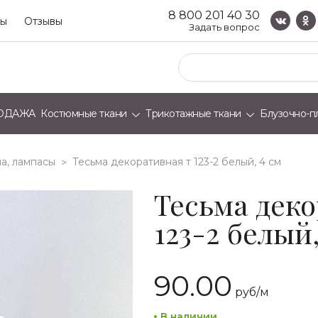
8 800 201 40 30
ты
Отзывы
Задать вопрос
ОДАЖА
Костюмные ткани
Трикотажные ткани
Блузочно-п
а, лампасы
тесьма декоративная т 123-2 белый, 4 см
>
Тесьма дек
123-2 белый,
90.00
руб/
м
В наличии