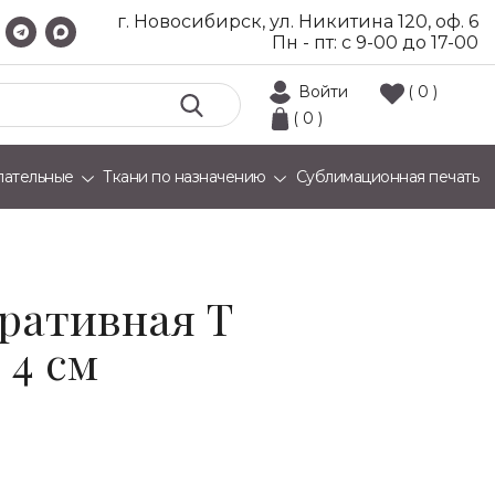
г. Новосибирск, ул. Никитина 120, оф. 6
Пн - пт: с 9-00 до 17-00
Войти
( 0 )
( 0 )
лательные
Ткани по назначению
Сублимационная печать
оративная Т
 4 см