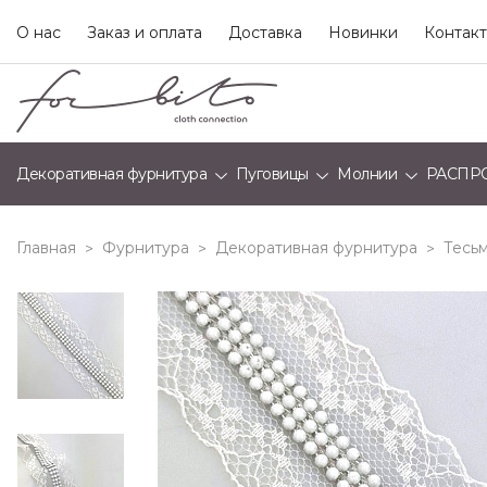
О нас
Заказ и оплата
Доставка
Новинки
Контак
Декоративная фурнитура
Пуговицы
Молнии
РАСПР
Главная
Фурнитура
Декоративная фурнитура
Тесьм
>
>
>