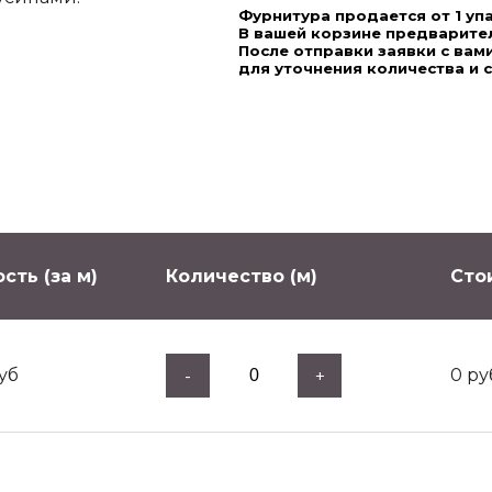
Фурнитура продается от 1 уп
В вашей корзине предварител
После отправки заявки с ва
для уточнения количества и 
сть (за м)
Количество (м)
Сто
уб
0
ру
-
+