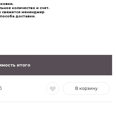
аковки.
ьное количество и счет.
ми свяжется мененджер
способа доставки.
имость итого
б
В корзину