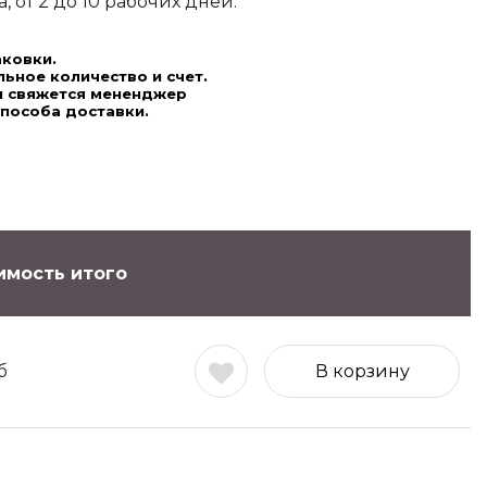
 от 2 до 10 рабочих дней.
аковки.
ьное количество и счет.
ми свяжется мененджер
способа доставки.
имость итого
б
В корзину