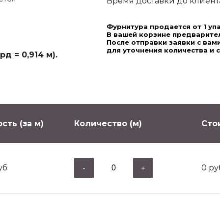
Время доставки до клиента,
Фурнитура продается от 1 уп
В вашей корзине предварител
После отправки заявки с ва
для уточнения количества и 
д = 0,914 м).
сть (за м)
Количество (м)
Сто
уб
0
ру
-
+