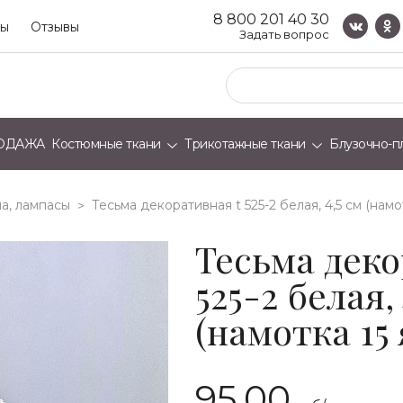
8 800 201 40 30
ты
Отзывы
Задать вопрос
ОДАЖА
Костюмные ткани
Трикотажные ткани
Блузочно-п
а, лампасы
тесьма декоративная t 525-2 белая, 4,5 см (намо
>
Тесьма деко
525-2 белая, 
(намотка 15
95.00