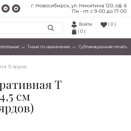
г. Новосибирск, ул. Никитина 120, оф. 6
Пн - пт: с 9-00 до 17-00
Войти
( 0 )
( 0 )
лательные
Ткани по назначению
Сублимационная печать
тка 15 ярдов)
ративная T
4,5 см
 ярдов)