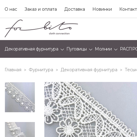
О нас
Заказ и оплата
Доставка
Новинки
Контак
Декоративная фурнитура
Пуговицы
Молнии
РАСПР
Главная
Фурнитура
Декоративная фурнитура
Тесьм
>
>
>