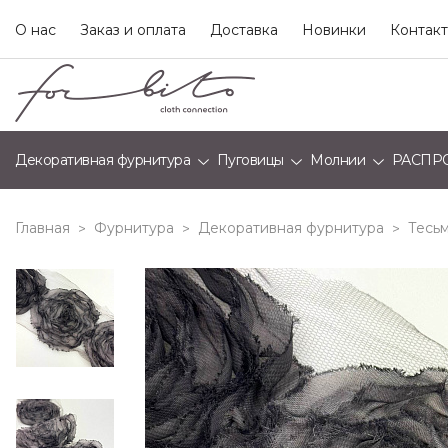
О нас
Заказ и оплата
Доставка
Новинки
Контак
Декоративная фурнитура
Пуговицы
Молнии
РАСПР
Главная
Фурнитура
Декоративная фурнитура
Тесьм
>
>
>