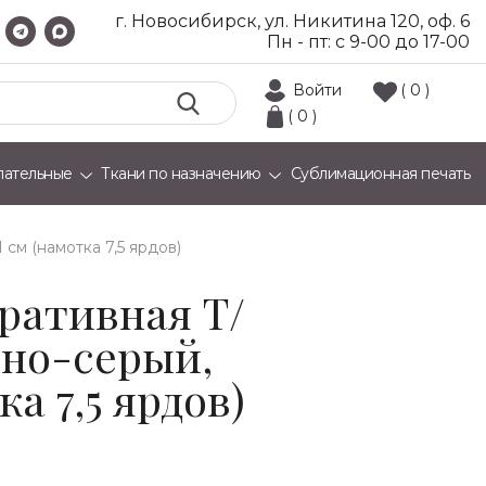
г. Новосибирск, ул. Никитина 120, оф. 6
Пн - пт: с 9-00 до 17-00
Войти
( 0 )
( 0 )
лательные
Ткани по назначению
Сублимационная печать
 см (намотка 7,5 ярдов)
ративная Т/
мно-серый,
ка 7,5 ярдов)