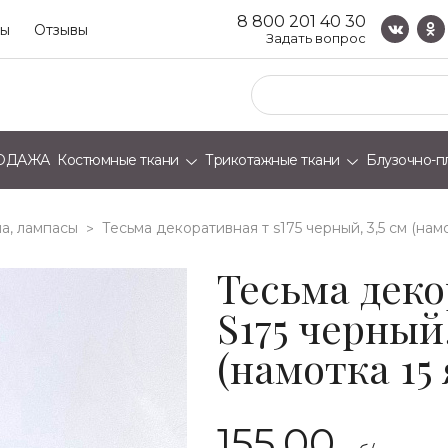
8 800 201 40 30
ты
Отзывы
Задать вопрос
ОДАЖА
Костюмные ткани
Трикотажные ткани
Блузочно-п
а, лампасы
тесьма декоративная т s175 черный, 3,5 см (нам
>
Тесьма дек
S175 черный,
(намотка 15
155.00