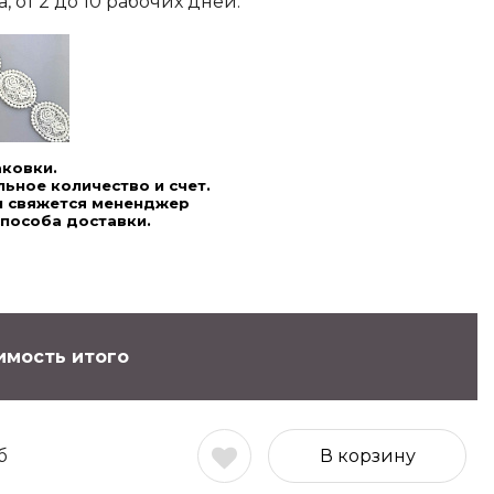
 от 2 до 10 рабочих дней.
аковки.
ьное количество и счет.
ми свяжется мененджер
способа доставки.
имость итого
б
В корзину