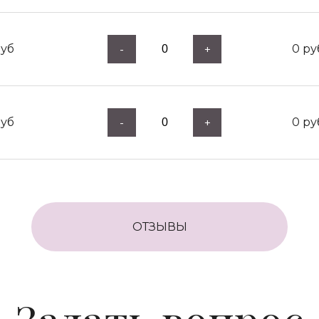
уб
0
ру
-
+
уб
0
ру
-
+
ОТЗЫВЫ