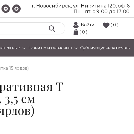
г. Новосибирск, ул. Никитина 120, оф. 6
Пн - пт: с 9-00 до 17-00
Войти
( 0 )
( 0 )
лательные
Ткани по назначению
Сублимационная печать
отка 15 ярдов)
оративная Т
 3,5 см
 ярдов)