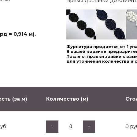
Время доставки до клиента,
д = 0,914 м).
Фурнитура продается от 1 уп
В вашей корзине предварител
После отправки заявки с ва
для уточнения количества и 
сть (за м)
Количество (м)
Сто
уб
0
ру
-
+