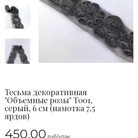
Тесьма декоративная
"Объемные розы" T001,
серый, 6 см (намотка 7,5
ярдов)
450.00
руб/
упак