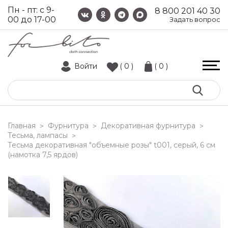
Пн - пт: с 9-
8 800 201 40 30
00 до 17-00
Задать вопрос
Войти
( 0 )
( 0 )
Главная
Фурнитура
Декоративная фурнитура
>
>
>
Тесьма, лампасы
>
тесьма декоративная "объемные розы" t001, серый, 6 см
(намотка 7,5 ярдов)