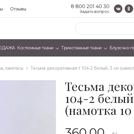
8 800 201 40 30
ты
Отзывы
Задать вопрос
ОДАЖА
Костюмные ткани
Трикотажные ткани
Блузочно-п
а, лампасы
тесьма декоративная t 104-2 белый, 3 см (намо
>
Тесьма деко
104-2 белый,
(намотка 10
360.00