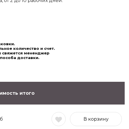
 от 2 до 10 рабочих дней.
аковки.
ьное количество и счет.
ми свяжется мененджер
способа доставки.
имость итого
б
В корзину