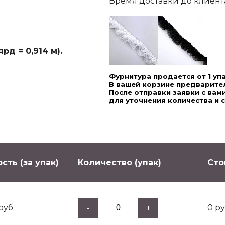
Время доставки до клиента,
рд = 0,914 м).
Фурнитура продается от 1 уп
В вашей корзине предварител
После отправки заявки с ва
для уточнения количества и 
сть (за упак)
Количество (упак)
Сто
руб
0
ру
-
+