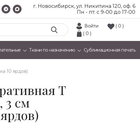
г. Новосибирск, ул. Никитина 120, оф. 6
Пн - пт: с 9-00 до 17-00
Войти
( 0 )
( 0 )
лательные
Ткани по назначению
Сублимационная печать
тка 10 ярдов)
ративная T
 3 см
 ярдов)