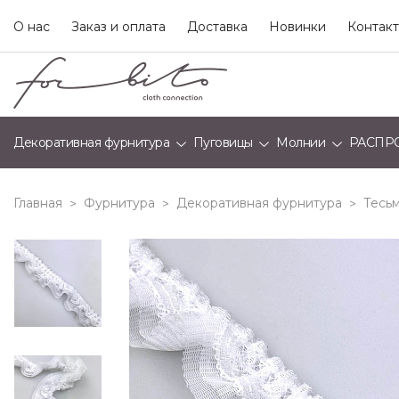
О нас
Заказ и оплата
Доставка
Новинки
Контак
Декоративная фурнитура
Пуговицы
Молнии
РАСПР
Главная
Фурнитура
Декоративная фурнитура
Тесьм
>
>
>