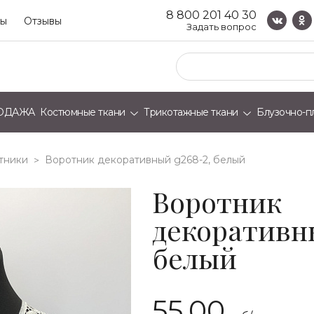
8 800 201 40 30
ты
Отзывы
Задать вопрос
ОДАЖА
Костюмные ткани
Трикотажные ткани
Блузочно-п
тники
воротник декоративный g268-2, белый
>
Воротник
декоративн
белый
55.00