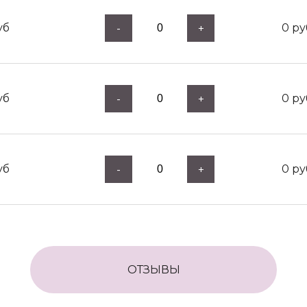
уб
0
ру
-
+
уб
0
ру
-
+
уб
0
ру
-
+
ОТЗЫВЫ