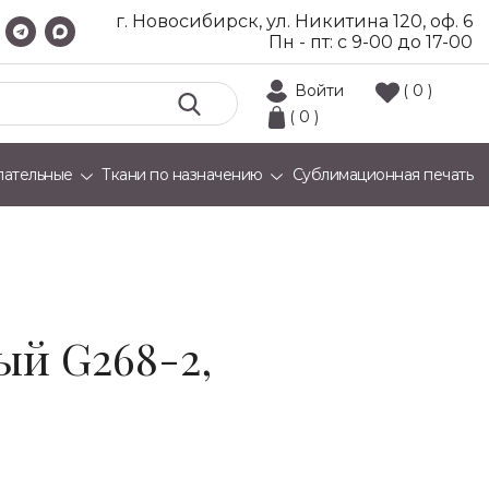
г. Новосибирск, ул. Никитина 120, оф. 6
Пн - пт: с 9-00 до 17-00
Войти
( 0 )
( 0 )
лательные
Ткани по назначению
Сублимационная печать
ый G268-2,