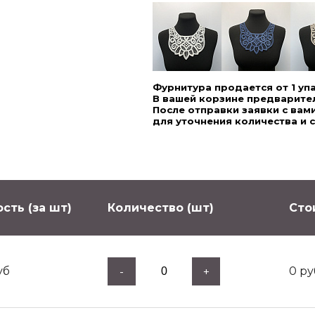
Фурнитура продается от 1 уп
В вашей корзине предварител
После отправки заявки с ва
для уточнения количества и 
сть (за шт)
Количество (шт)
Сто
уб
0
ру
-
+