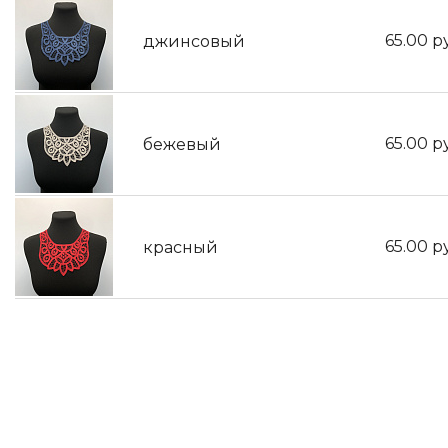
65.00
р
джинсовый
65.00
р
бежевый
65.00
р
красный