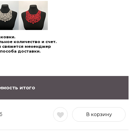
аковки.
ьное количество и счет.
ми свяжется мененджер
способа доставки.
имость итого
б
В корзину