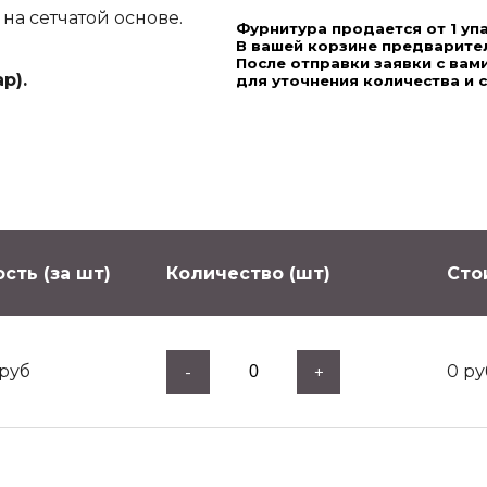
а сетчатой основе.
Фурнитура продается от 1 уп
В вашей корзине предварител
После отправки заявки с ва
р).
для уточнения количества и 
сть (за шт)
Количество (шт)
Сто
руб
0
ру
-
+