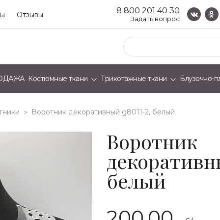
8 800 201 40 30
ты
Отзывы
Задать вопрос
ОДАЖА
Костюмные ткани
Трикотажные ткани
Блузочно-п
тники
воротник декоративный g8011-2, белый
>
Воротник
декоративны
белый
200.00