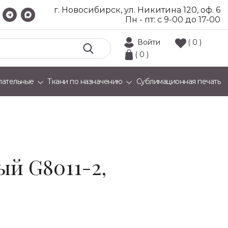
г. Новосибирск, ул. Никитина 120, оф. 6
Пн - пт: с 9-00 до 17-00
Войти
( 0 )
( 0 )
лательные
Ткани по назначению
Сублимационная печать
й G8011-2,