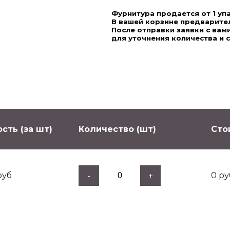
Фурнитура продается от 1 уп
В вашей корзине предварител
После отправки заявки с ва
для уточнения количества и 
сть (за шт)
Количество (шт)
Сто
руб
0
ру
-
+