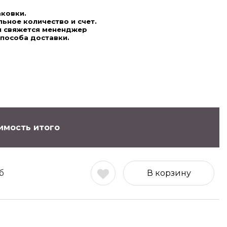
аковки.
ьное количество и счет.
ми свяжется мененджер
способа доставки.
имость итого
б
В корзину