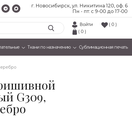
г. Новосибирск, ул. Никитина 120, оф. 6
Пн - пт: с 9-00 до 17-00
Войти
( 0 )
( 0 )
лательные
Ткани по назначению
Сублимационная печать
серебро
пришивной
ый G309,
ребро