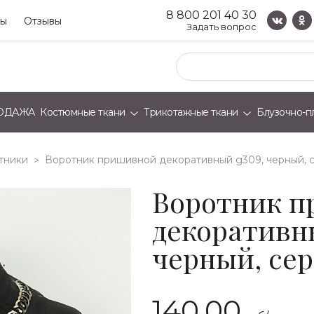
8 800 201 40 30
ты
Отзывы
Задать вопрос
ОДАЖА
Костюмные ткани
Трикотажные ткани
Блузочно-п
тники
воротник пришивной декоративный g309, черный, 
>
Воротник 
декоративн
черный, се
140.00