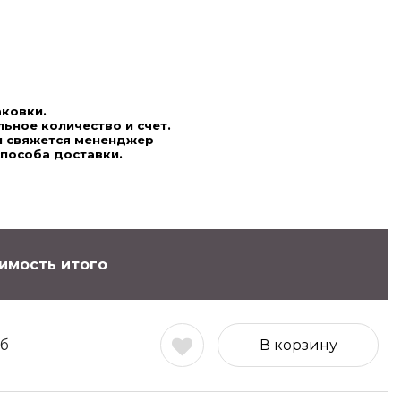
аковки.
ьное количество и счет.
ми свяжется мененджер
способа доставки.
имость итого
б
В корзину