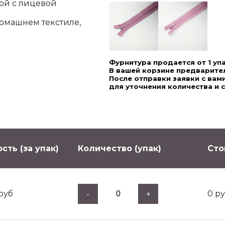
ной с лицевой
домашнем текстиле,
Фурнитура продается от 1 уп
В вашей корзине предварител
После отправки заявки с ва
для уточнения количества и 
сть (за упак)
Количество (упак)
Сто
руб
0
ру
-
+