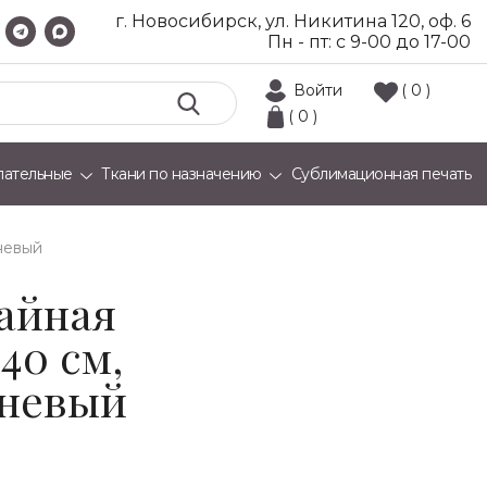
г. Новосибирск, ул. Никитина 120, оф. 6
Пн - пт: с 9-00 до 17-00
Войти
( 0 )
( 0 )
лательные
Ткани по назначению
Сублимационная печать
невый
айная
40 см,
еневый