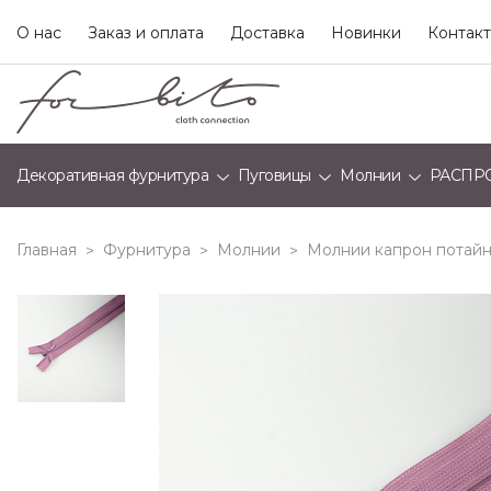
О нас
Заказ и оплата
Доставка
Новинки
Контак
Декоративная фурнитура
Пуговицы
Молнии
РАСПР
Главная
Фурнитура
Молнии
Молнии капрон потайн
>
>
>