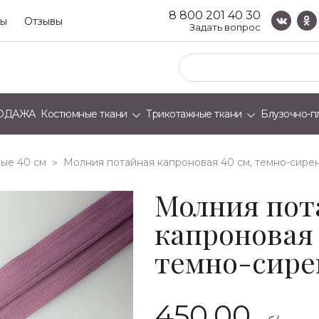
8 800 201 40 30
ты
Отзывы
Задать вопрос
ОДАЖА
Костюмные ткани
Трикотажные ткани
Блузочно-п
ые 40 см
молния потайная капроновая 40 см, темно-сире
>
Молния пот
капроновая 
темно-сир
450.00