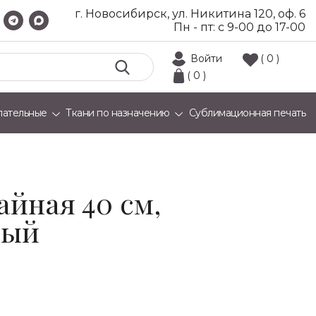
г. Новосибирск, ул. Никитина 120, оф. 6
Пн - пт: с 9-00 до 17-00
Войти
( 0 )
( 0 )
лательные
Ткани по назначению
Сублимационная печать
йная 40 см,
вый