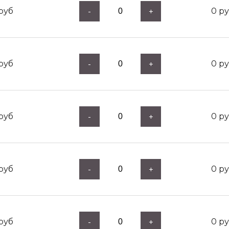
руб
0
ру
-
+
руб
0
ру
-
+
руб
0
ру
-
+
руб
0
ру
-
+
руб
0
ру
-
+