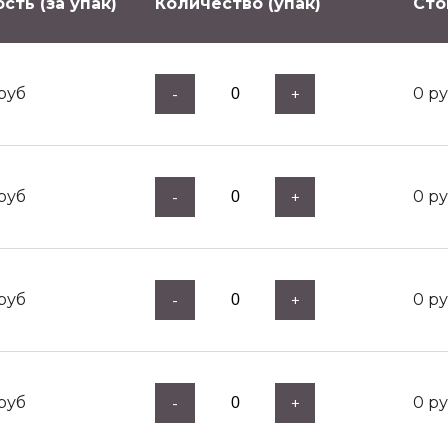
сть (за упак)
Количество (упак)
Сто
руб
0
ру
-
+
руб
0
ру
-
+
руб
0
ру
-
+
руб
0
ру
-
+