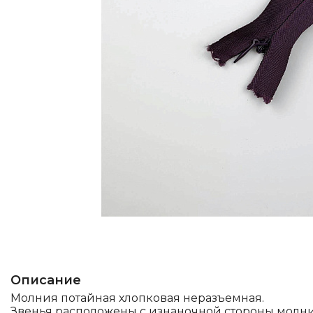
Описание
Молния потайная хлопковая неразъемная.
Звенья расположены с изнаночной стороны молн