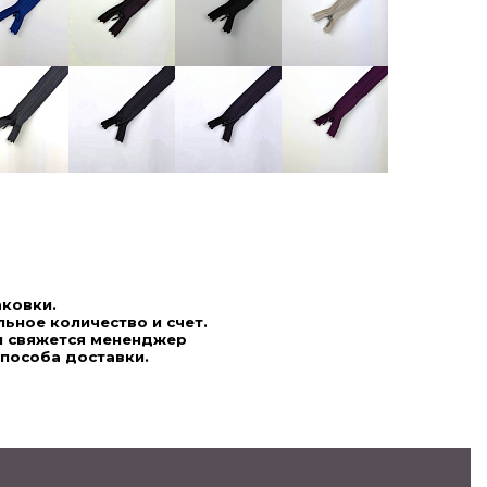
аковки.
ьное количество и счет.
ми свяжется мененджер
способа доставки.