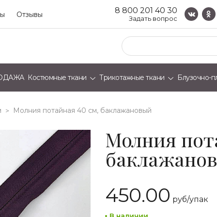
8 800 201 40 30
ты
Отзывы
Задать вопрос
ОДАЖА
Костюмные ткани
Трикотажные ткани
Блузочно-п
м
молния потайная 40 см, баклажановый
>
Молния пота
баклажано
450.00
руб/
упак
В наличии