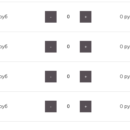
руб
0
ру
-
+
руб
0
ру
-
+
руб
0
ру
-
+
руб
0
ру
-
+