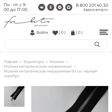
Пн - пт: с 9-
8 800 201 40 30
00 до 17-00
Задать вопрос
Войти
( 0 )
( 0 )
Главная
Фурнитура
Молнии
>
>
>
Молнии металлические неразъемные
>
молния металлическая неразъемная 60 см, черный-
серебро