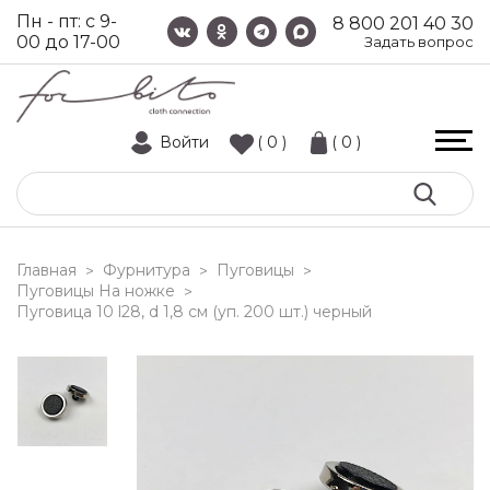
Пн - пт: с 9-
8 800 201 40 30
00 до 17-00
Задать вопрос
Войти
( 0 )
( 0 )
Главная
Фурнитура
Пуговицы
>
>
>
Пуговицы На ножке
>
пуговица 10 l28, d 1,8 см (уп. 200 шт.) черный