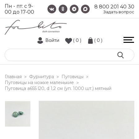
Пн - пт: с 9-
8 800 201 40 30
00 до 17-00
Задать вопрос
Войти
( 0 )
( 0 )
Главная
Фурнитура
Пуговицы
>
>
>
Пуговицы на ножке маленькие
>
пуговица a655 l20, d 1,2 см (уп. 1000 шт.) мятный