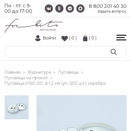
Пн - пт: с 9-
8 800 201 40 30
00 до 17-00
Задать вопрос
Войти
( 0 )
( 0 )
Главная
Фурнитура
Пуговицы
>
>
>
Пуговицы на прокол
>
пуговица h160 l20, d 1,2 см (уп. 500 шт.) серебро