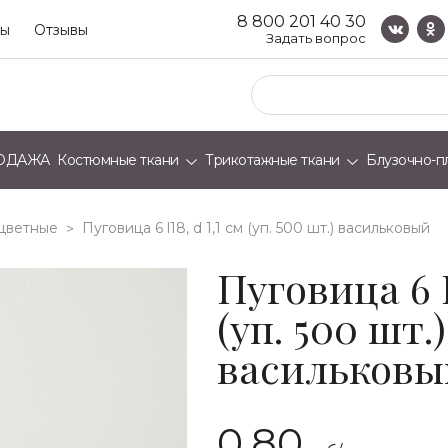
8 800 201 40 30
ты
Отзывы
Задать вопрос
ОДАЖА
Костюмные ткани
Трикотажные ткани
Блузочно-п
 цветные
пуговица 6 l18, d 1,1 см (уп. 500 шт.) васильковый
>
Пуговица 6 L
(уп. 500 шт.)
васильковы
0.80