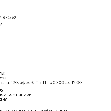
18 Col.52
ый
ты;
оза:
, д. 120, офис 6, Пн-Пт: с 09:00 до 17:00.
ку
ной компанией.
дня.