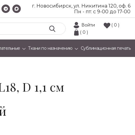
г. Новосибирск, ул. Никитина 120, оф. 6
Пн - пт: с 9-00 до 17-00
Войти
( 0 )
( 0 )
лательные
Ткани по назначению
Сублимационная печать
18, D 1,1 см
й