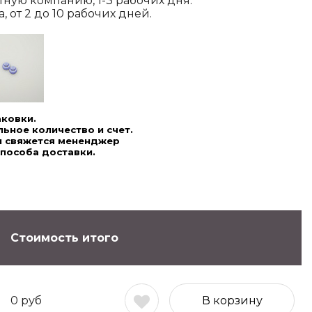
ртную компанию, 1-3 рабочих дня.
 от 2 до 10 рабочих дней.
аковки.
ьное количество и счет.
ми свяжется мененджер
способа доставки.
Стоимость итого
0
руб
В корзину