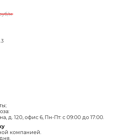
руб/м
.3
ты;
оза:
, д. 120, офис 6, Пн-Пт: с 09:00 до 17:00.
ку
ной компанией.
дня.