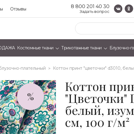
8 800 201 40 30
ты
Отзывы
Задать вопрос
ОДАЖА
Костюмные ткани
Трикотажные ткани
Блузочно-п
блузочно-плательный
коттон принт "цветочки" d3010, белы
>
Коттон при
"Цветочки" 
%
белый, изум
см, 100 г/м²