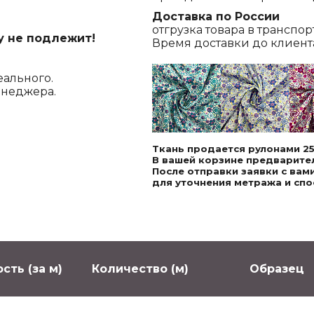
Доставка по России
отгрузка товара в транспо
у не подлежит!
Время доставки до клиента,
еального.
енеджера.
Ткань продается рулонами 25
В вашей корзине предварител
После отправки заявки с ва
для уточнения метража и спо
сть (за м)
Количество (м)
Образец