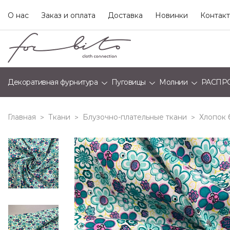
О нас
Заказ и оплата
Доставка
Новинки
Контак
Декоративная фурнитура
Пуговицы
Молнии
РАСПР
Главная
Ткани
Блузочно-плательные ткани
Хлопок 
>
>
>