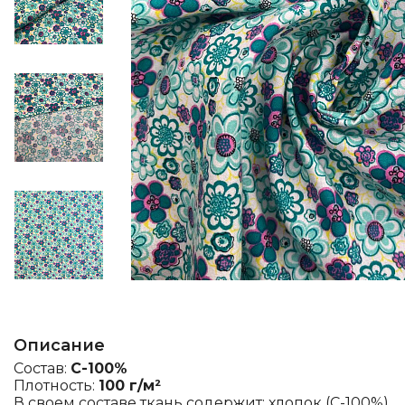
Описание
Состав:
C-100%
Плотность:
100 г/м²
В своем составе ткань содержит: хлопок (C-100%).