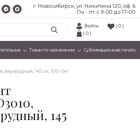
г. Новосибирск, ул. Никитина 120, оф. 6
Пн - пт: с 9-00 до 17-00
Войти
( 0 )
( 0 )
лательные
Ткани по назначению
Сублимационная печать
й, изумрудный, 145 см, 100 г/м²
нт
D3010,
рудный, 145