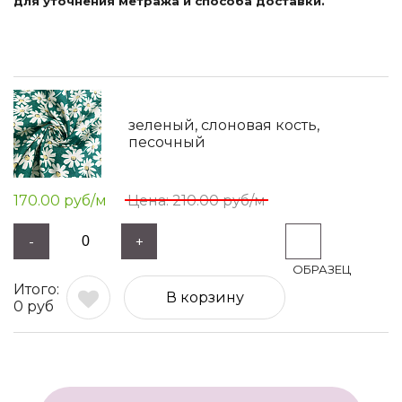
для уточнения метража и способа доставки.
зеленый, слоновая кость,
песочный
170.00
руб/м
210.00
руб/м
-
+
В корзину
0
руб