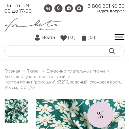
Пн - пт: с 9-
8 800 201 40 30
00 до 17-00
Задать вопрос
Войти
( 0 )
( 0 )
Главная
Ткани
Блузочно-плательные ткани
>
>
>
Хлопок блузочно-плательный
>
коттон принт "ромашки" d3216, зеленый, слоновая кость,
145 см, 100 г/м²
%