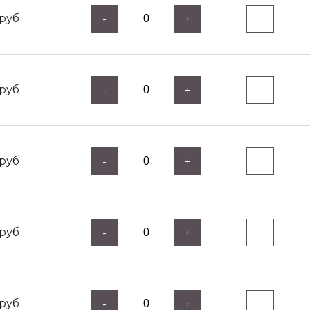
руб
-
+
руб
-
+
руб
-
+
руб
-
+
руб
-
+