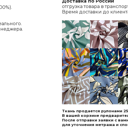
Доставка по России
отгрузка товара в транспо
00%).
Время доставки до клиента,
еального.
енеджера.
Ткань продается рулонами 25
В вашей корзине предварител
После отправки заявки с ва
для уточнения метража и спо