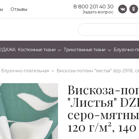
8 800 201 40 30
ты
Отзывы
Задать вопрос
ОДАЖА
Костюмные ткани
Трикотажные ткани
Блузочно-п
 блузочно-плательная
вискоза-поплин "листья" dzp-2918, с
>
Вискоза-по
"Листья" DZ
серо-мятны
120 г/м², 140