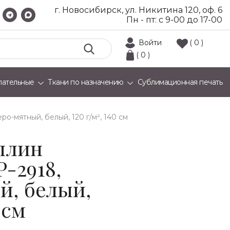
г. Новосибирск, ул. Никитина 120, оф. 6
Пн - пт: с 9-00 до 17-00
Войти
( 0 )
( 0 )
лательные
Ткани по назначению
Сублимационная печать
еро-мятный, белый, 120 г/м², 140 см
плин
P-2918,
й, белый,
 см