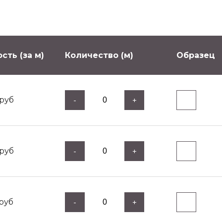
сть (за м)
Количество (м)
Образец
руб
-
+
руб
-
+
руб
-
+