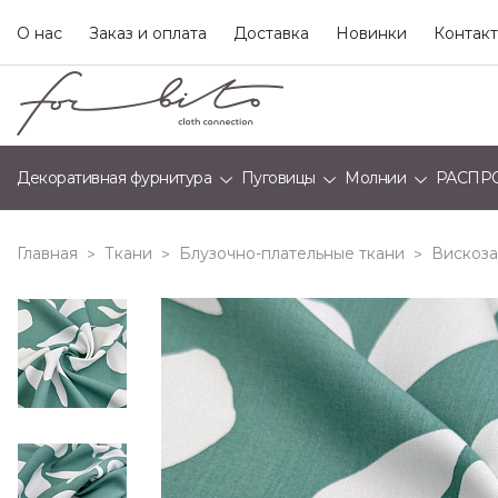
О нас
Заказ и оплата
Доставка
Новинки
Контак
Декоративная фурнитура
Пуговицы
Молнии
РАСПР
Главная
Ткани
Блузочно-плательные ткани
Вискоза
>
>
>