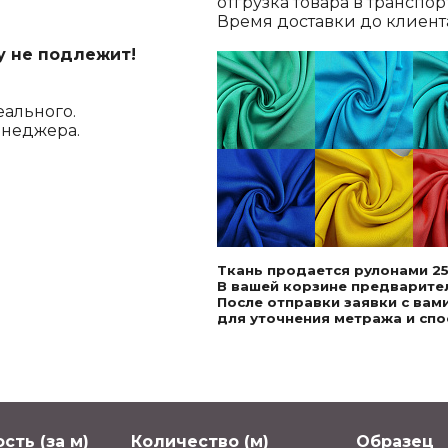
отгрузка товара в транспо
Время доставки до клиента,
у не подлежит!
еального.
енеджера.
Ткань продается рулонами 25
В вашей корзине предварител
После отправки заявки с ва
для уточнения метража и спо
сть (за м)
Количество (м)
Образец