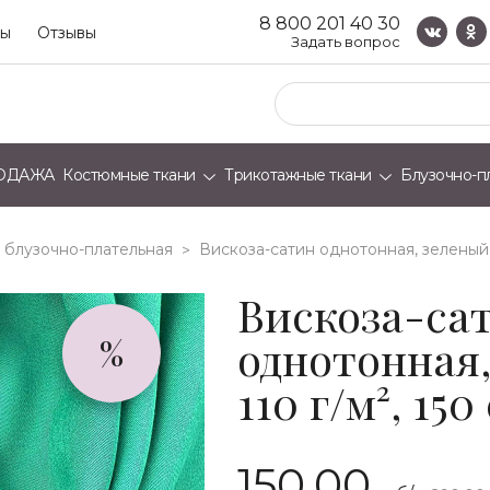
8 800 201 40 30
ты
Отзывы
Задать вопрос
ОДАЖА
Костюмные ткани
Трикотажные ткани
Блузочно-п
 блузочно-плательная
вискоза-сатин однотонная, зеленый, 
>
Вискоза-са
однотонная,
%
110 г/м², 150
150.00