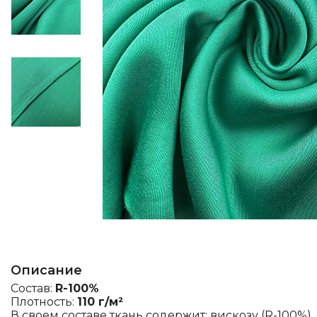
Описание
Состав:
R-100%
Плотность:
110 г/м²
В своем составе ткань содержит: вискозу (R-100%).