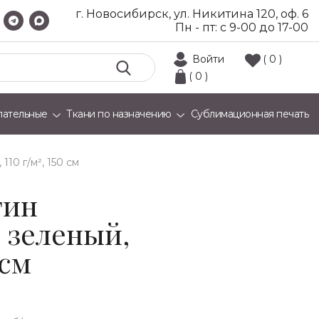
г. Новосибирск, ул. Никитина 120, оф. 6
Пн - пт: с 9-00 до 17-00
Войти
( 0 )
( 0 )
лательные
Ткани по назначению
Сублимационная печать
110 г/м², 150 см
тин
 зеленый,
 см