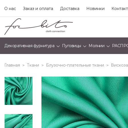
О нас
Заказ и оплата
Доставка
Новинки
Контак
Декоративная фурнитура
Пуговицы
Молнии
РАСПР
Главная
Ткани
Блузочно-плательные ткани
Вискоза
>
>
>