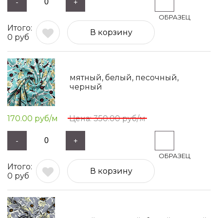
-
+
В корзину
0
руб
мятный, белый, песочный,
черный
170.00
руб/м
350.00
руб/м
-
+
В корзину
0
руб