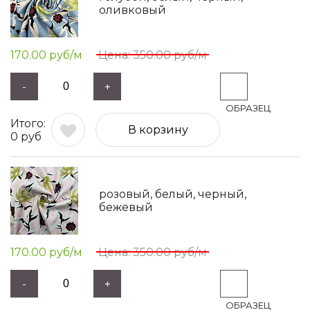
оливковый
170.00
руб/м
350.00
руб/м
-
+
В корзину
0
руб
розовый, белый, черный,
бежевый
170.00
руб/м
350.00
руб/м
-
+