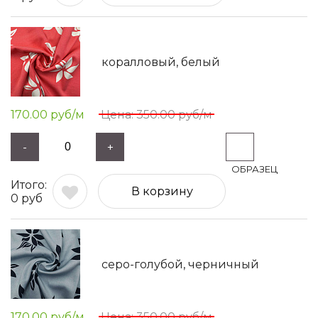
коралловый, белый
170.00
руб/м
350.00
руб/м
-
+
В корзину
0
руб
серо-голубой, черничный
170.00
руб/м
350.00
руб/м