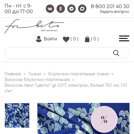
Пн - пт: с 9-
8 800 201 40 30
00 до 17-00
Задать вопрос
Войти
( 0 )
( 0 )
Главная
Ткани
Блузочно-плательные ткани
>
>
>
Вискоза блузочно-плательная
>
вискоза-твил "цветы" gr-007, электрик, белый 150 см, 110
г/м²
%