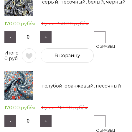
серый, песочный, белый, черный
170.00
руб/м
350.00
руб/м
-
+
В корзину
0
руб
голубой, оранжевый, песочный
170.00
руб/м
310.00
руб/м
-
+