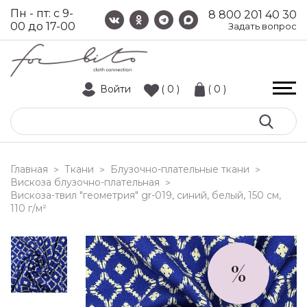
Пн - пт: с 9-
8 800 201 40 30
00 до 17-00
Задать вопрос
Войти
( 0 )
( 0 )
Главная
Ткани
Блузочно-плательные ткани
>
>
>
Вискоза блузочно-плательная
>
вискоза-твил "геометрия" gr-019, синий, белый, 150 см,
110 г/м²
%