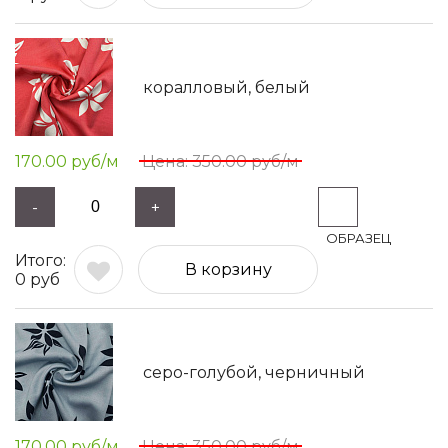
коралловый, белый
170.00
руб/м
350.00
руб/м
-
+
В корзину
0
руб
серо-голубой, черничный
170.00
руб/м
350.00
руб/м