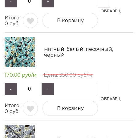
-
+
В корзину
0
руб
мятный, белый, песочный,
черный
170.00
руб/м
350.00
руб/м
-
+
В корзину
0
руб