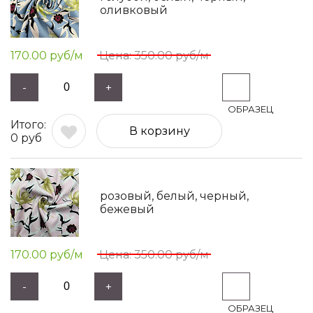
оливковый
170.00
руб/м
350.00
руб/м
-
+
В корзину
0
руб
розовый, белый, черный,
бежевый
170.00
руб/м
350.00
руб/м
-
+