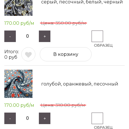
серый, песочный, белый, черный
170.00
руб/м
350.00
руб/м
-
+
В корзину
0
руб
голубой, оранжевый, песочный
170.00
руб/м
310.00
руб/м
-
+