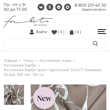
Пн - пт: с 9-
8 800 201 40 30
00 до 17-00
Задать вопрос
Войти
( 0 )
( 0 )
Главная
Ткани
Костюмные ткани
>
>
>
Костюмная Барби
>
костюмная барби принт "цветочный" br2407, бежевый,
белый, 180 г/м², 150 см
New