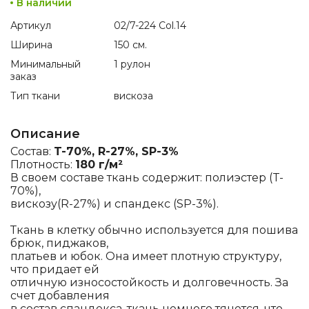
В наличии
Артикул
02/7-224 Col.14
Ширина
150 см.
Минимальный
1 рулон
заказ
Тип ткани
вискоза
Описание
Состав:
T-70%, R-27%, SP-3%
Плотность:
180 г/м²
В своем составе ткань содержит: полиэстер (T-
70%),
вискозу(R-27%) и спандекс (SP-3%).
Ткань в клетку обычно используется для пошива
брюк, пиджаков,
платьев и юбок. Она имеет плотную структуру,
что придает ей
отличную износостойкость и долговечность. За
счет добавления
в состав спандекса, ткань немного тянется, что