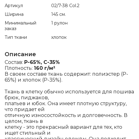
Артикул
02/7-38 Col.2
Ширина
145 см.
Минимальный
1 рулон
заказ
Тип ткани
хлопок
Описание
Состав:
P-65%, C-35%
Плотность:
160 г/м²
В своем составе ткань содержит: полиэстер (P-
65%) и хлопок (P-35%).
Ткань в клетку обычно используется для пошива
брюк, пиджаков,
платьев и юбок. Она имеет плотную структуру,
что придает ей
отличную износостойкость и долговечность. В
целом, ткань в
клетку - это прекрасный вариант для тех, кто
ищет стильный и
классический дизайн одежды. Она подходит