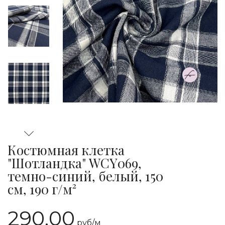
Костюмная клетка
"Шотландка" WCY069,
темно-синий, белый, 150
см, 190 г/м²
290.00
руб/
м