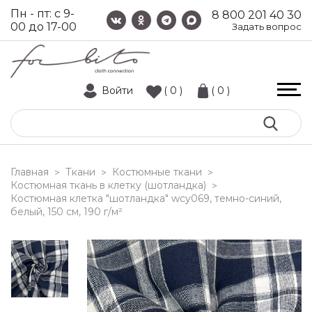
Пн - пт: с 9-
8 800 201 40 30
00 до 17-00
Задать вопрос
Войти
( 0 )
( 0 )
Главная
Ткани
Костюмные ткани
>
>
>
Костюмная ткань в клетку (шотландка)
>
костюмная клетка "шотландка" wcy069, темно-синий,
белый, 150 см, 190 г/м²