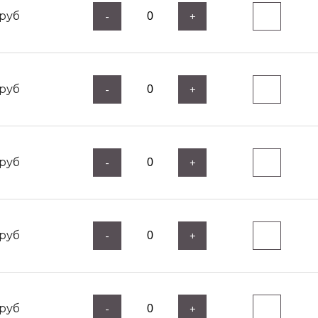
руб
-
+
руб
-
+
руб
-
+
руб
-
+
руб
-
+