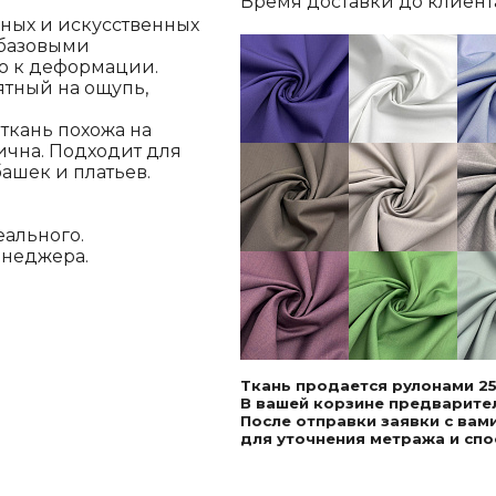
Время доставки до клиента,
дных и искусственных
 базовыми
ю к деформации.
ятный на ощупь,
ткань похожа на
ична. Подходит для
башек и платьев.
еального.
енеджера.
Ткань продается рулонами 25
В вашей корзине предварител
После отправки заявки с ва
для уточнения метража и спо