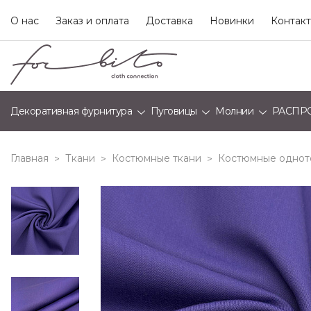
О нас
Заказ и оплата
Доставка
Новинки
Контак
Декоративная фурнитура
Пуговицы
Молнии
РАСПР
Главная
Ткани
Костюмные ткани
Костюмные однот
>
>
>