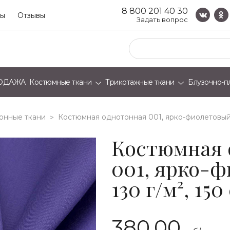
8 800 201 40 30
ты
Отзывы
Задать вопрос
ОДАЖА
Костюмные ткани
Трикотажные ткани
Блузочно-п
онные ткани
костюмная однотонная 001, ярко-фиолетовый, 
>
Костюмная 
001, ярко-
130 г/м², 150
380.00