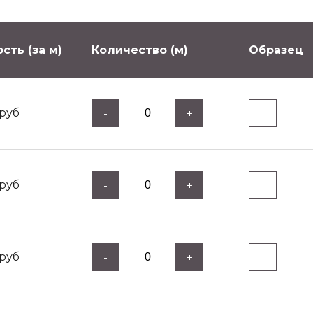
сть (за м)
Количество (м)
Образец
руб
-
+
руб
-
+
руб
-
+