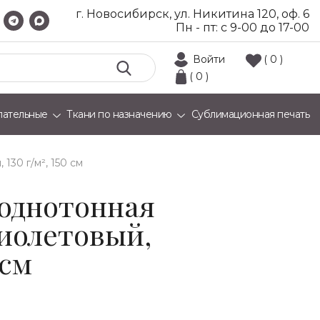
г. Новосибирск, ул. Никитина 120, оф. 6
Пн - пт: с 9-00 до 17-00
Войти
( 0 )
( 0 )
лательные
Ткани по назначению
Сублимационная печать
130 г/м², 150 см
однотонная
фиолетовый,
 см