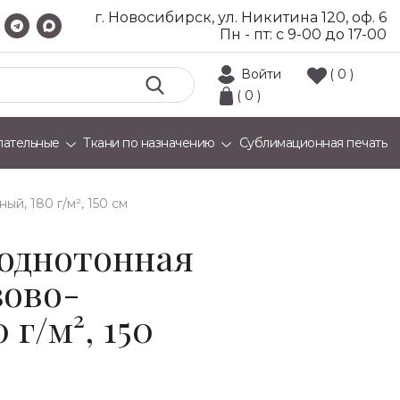
г. Новосибирск, ул. Никитина 120, оф. 6
Пн - пт: с 9-00 до 17-00
Войти
( 0 )
( 0 )
лательные
Ткани по назначению
Сублимационная печать
й, 180 г/м², 150 см
однотонная
зово-
 г/м², 150