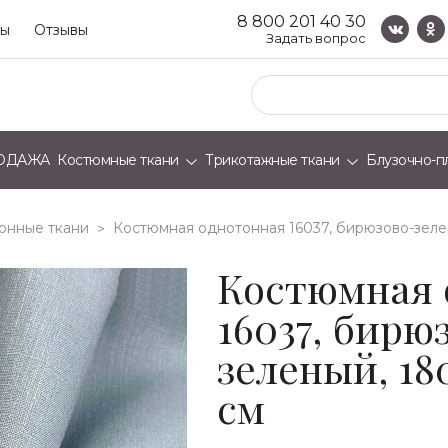
8 800 201 40 30
ты
Отзывы
Задать вопрос
ОДАЖА
Костюмные ткани
Трикотажные ткани
Блузочно-п
онные ткани
костюмная однотонная 16037, бирюзово-зелены
>
Костюмная 
16037, бирю
зеленый, 180
см