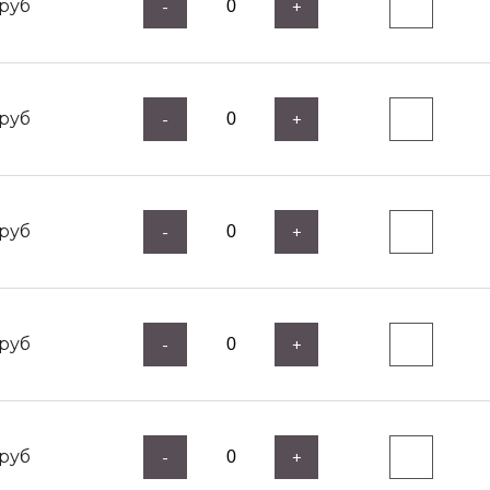
руб
-
+
руб
-
+
руб
-
+
руб
-
+
руб
-
+