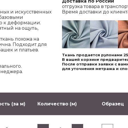
Доставка по России
отгрузка товара в транспо
дных и искусственных
Время доставки до клиента,
 базовыми
ю к деформации.
ятный на ощупь,
ткань похожа на
ична. Подходит для
башек и платьев.
Ткань продается рулонами 25
В вашей корзине предварител
После отправки заявки с ва
еального.
для уточнения метража и спо
енеджера.
сть (за м)
Количество (м)
Образец