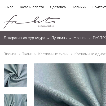
О нас
Заказ и оплата
Доставка
Новинки
Контак
Декоративная фурнитура
Пуговицы
Молнии
РАСПР
Главная
Ткани
Костюмные ткани
Костюмные однот
>
>
>