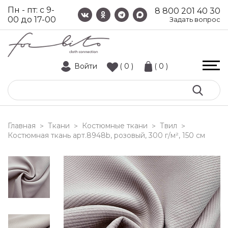
Пн - пт: с 9-
8 800 201 40 30
00 до 17-00
Задать вопрос
Войти
( 0 )
( 0 )
Главная
Ткани
Костюмные ткани
Твил
>
>
>
>
костюмная ткань арт.8948b, розовый, 300 г/м², 150 см