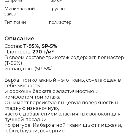
Ширина
150 см.
Минимальный
1 рулон
заказ
Тип ткани
полиэстер
Описание
Состав:
T-95%, SP-5%
Плотность:
270 г/м²
В своем составе трикотаж содержит: полиэстер
(T-95%)
и спандекс (SP-5%).
Бархат трикотажный – это ткань, сочетающая в
себе мягкость
и роскошь бархата с эластичностью и
комфортом трикотажа.
Он имеет ворсистую лицевую поверхность и
гладкую изнаночную,
часто с добавлением эластичных волокон для
лучшей посадки
по фигуре. Из бархатной ткани шьют пиджаки,
юбки, блузки, вечерние