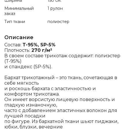
Ширина
150 см.
Минимальный
1 рулон
заказ
Тип ткани
полиэстер
Описание
Состав:
T-95%, SP-5%
Плотность:
270 г/м²
В своем составе трикотаж содержит: полиэстер
(T-95%)
и спандекс (SP-5%).
Бархат трикотажный – это ткань, сочетающая в
себе мягкость
и роскошь бархата с эластичностью и
комфортом трикотажа.
Он имеет ворсистую лицевую поверхность и
гладкую изнаночную,
часто с добавлением эластичных волокон для
лучшей посадки
по фигуре. Из бархатной ткани шьют пиджаки,
юбки, блузки, вечерние