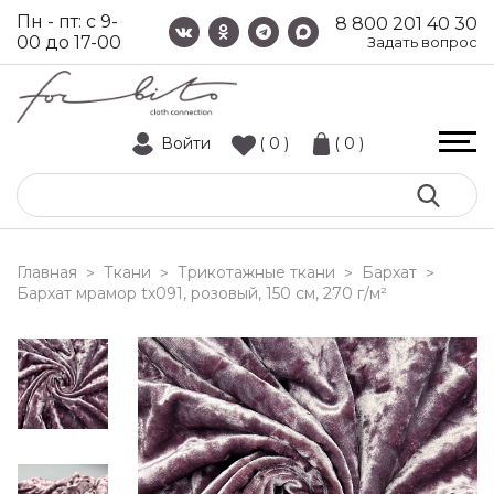
Пн - пт: с 9-
8 800 201 40 30
00 до 17-00
Задать вопрос
Войти
( 0 )
( 0 )
Главная
Ткани
Трикотажные ткани
Бархат
>
>
>
>
бархат мрамор tx091, розовый, 150 см, 270 г/м²