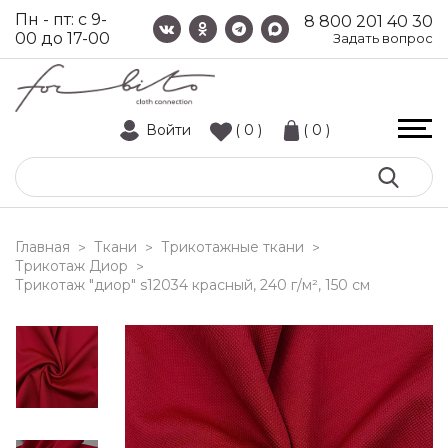
Пн - пт: с 9-
8 800 201 40 30
00 до 17-00
Задать вопрос
Войти
( 0 )
( 0 )
Главная
Ткани
Трикотажные ткани
>
>
>
Трикотаж Диор
>
трикотаж "диор" s12034 красный, 240 г/м², 150 см