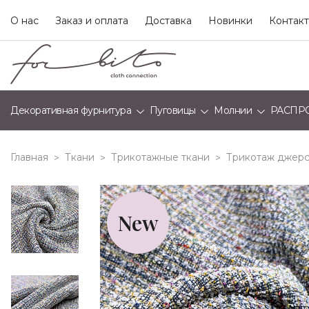
О нас
Заказ и оплата
Доставка
Новинки
Контак
Декоративная фурнитура
Пуговицы
Молнии
РАСПР
Главная
Ткани
Трикотажные ткани
Трикотаж джерс
>
>
>
New