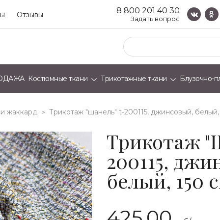
8 800 201 40 30
ты
Отзывы
Задать вопрос
ОДАЖА
Костюмные ткани
Трикотажные ткани
Блузочно-п
и жаккард
трикотаж "шанель" t-200115, джинсовый, белый, 
>
Трикотаж "
200115, джи
белый, 150 с
425.00