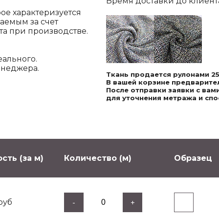
Время доставки до клиента,
рое характеризуется
аемым за счет
та при производстве.
еального.
енеджера.
Ткань продается рулонами 25
В вашей корзине предварител
После отправки заявки с ва
для уточнения метража и спо
сть (за м)
Количество (м)
Образец
руб
-
+