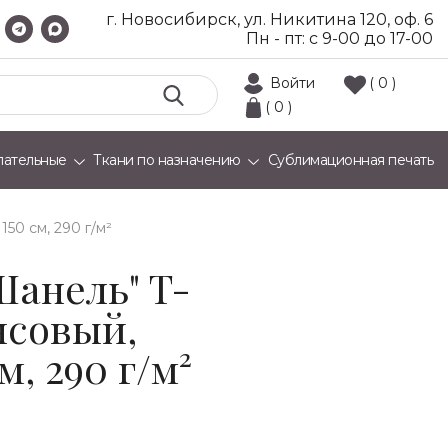
г. Новосибирск, ул. Никитина 120, оф. 6
Пн - пт: с 9-00 до 17-00
Войти
( 0 )
( 0 )
лательные
Ткани по назначению
Сублимационная печать
150 см, 290 г/м²
Шанель" T-
нсовый,
м, 290 г/м²