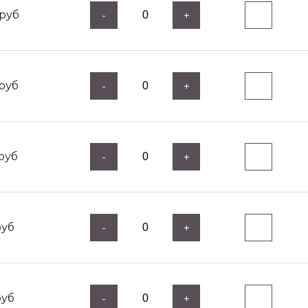
руб
-
+
руб
-
+
руб
-
+
уб
-
+
уб
-
+