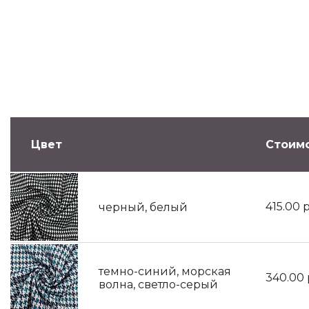
Цвет
Стоимо
415.00
р
черный, белый
темно-синий, морская
340.00
волна, светло-серый