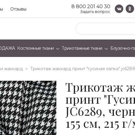
8 800 201 40 30
ты
Отзывы
Задать вопрос
ОДАЖА
Костюмные ткани
Трикотажные ткани
Блузочно-п
и жаккард
трикотаж жаккард принт "гусиная лапка" jc6289, 
>
Трикотаж ж
принт "Гуси
JC6289, чер
155 см, 215 г/