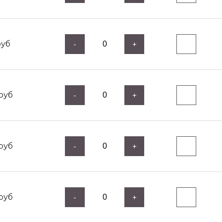
уб
-
+
руб
-
+
руб
-
+
руб
-
+