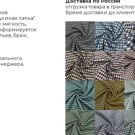
Доставка по России
отгрузка товара в транспо
ное.
Время доставки до клиента,
усиная лапка".
 мягкость,
деформируется.
ьев, брюк,
еального.
енеджера.