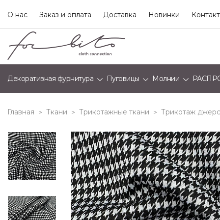
О нас
Заказ и оплата
Доставка
Новинки
Контак
Декоративная фурнитура
Пуговицы
Молнии
РАСПР
Главная
Ткани
Трикотажные ткани
Трикотаж джерс
>
>
>