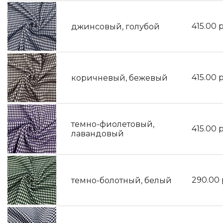
415.00
р
джинсовый, голубой
415.00
р
коричневый, бежевый
темно-фиолетовый,
415.00
р
лавандовый
290.00
темно-болотный, белый