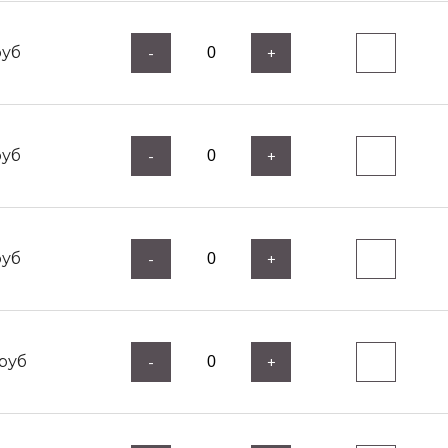
уб
-
+
уб
-
+
уб
-
+
руб
-
+