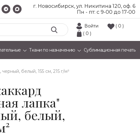
г. Новосибирск, ул. Никитина 120, оф. 6
Пн - пт: с 9-00 до 17-00
Войти
( 0 )
( 0 )
лательные
Ткани по назначению
Сублимационная печать
черный, белый, 155 см, 215 г/м²
аккард
ная лапка"
ный, белый,
м²