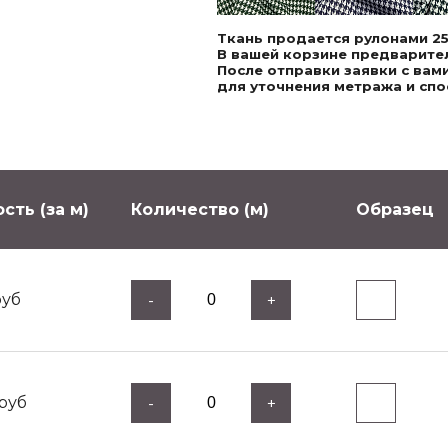
Ткань продается рулонами 25
В вашей корзине предварител
После отправки заявки с ва
для уточнения метража и спо
сть (за м)
Количество (м)
Образец
уб
-
+
руб
-
+