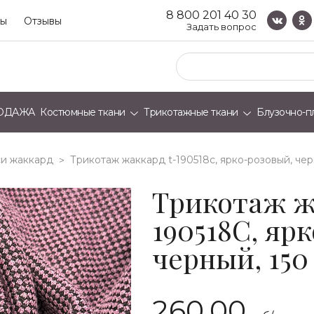
8 800 201 40 30
ты
Отзывы
Задать вопрос
ОДАЖА
Костюмные ткани
Трикотажные ткани
Блузочно-п
и жаккард
трикотаж жаккард t-190518c, ярко-розовый, черн
>
Трикотаж ж
190518C, яр
черный, 150 
260.00