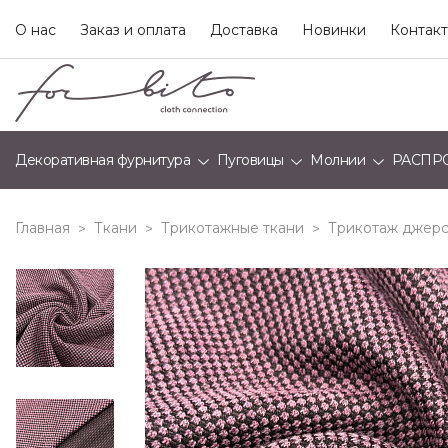
О нас
Заказ и оплата
Доставка
Новинки
Контак
Декоративная фурнитура
Пуговицы
Молнии
РАСПР
Главная
Ткани
Трикотажные ткани
Трикотаж джерс
>
>
>