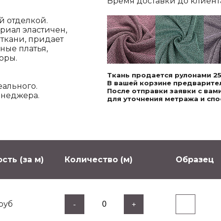
Время доставки до клиента,
й отделкой.
ериал эластичен,
 ткани, придает
ные платья,
оры.
Ткань продается рулонами 25
В вашей корзине предварител
еального.
После отправки заявки с ва
енеджера.
для уточнения метража и спо
сть (за м)
Количество (м)
Образец
руб
-
+