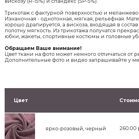
вискозу (R-15%) и спандекс (SP-5%).
Трикотаж с фактурной поверхностью и меланжево
Изнаночная - однотонная, мягкая, рельефная. Мат
хорошо драпируется, а вискоза, входящая в состав
полотну мягкость. Из трикотажа получатся прекрас
юбки, жакеты, спортивные костюмы и головные уб
Обращаем Ваше внимание!
Цвет ткани на фото может немного отличаться от р
Дополнительные фото и видео запрашивайте у м
Цвет
Стоимо
260.00
ярко-розовый, черный