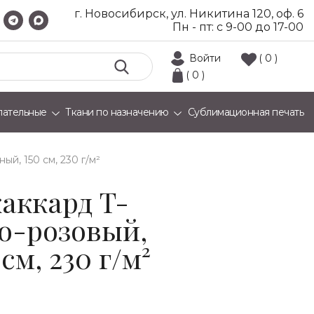
г. Новосибирск, ул. Никитина 120, оф. 6
Пн - пт: с 9-00 до 17-00
Войти
( 0 )
( 0 )
лательные
Ткани по назначению
Сублимационная печать
ый, 150 см, 230 г/м²
аккард T-
ко-розовый,
см, 230 г/м²